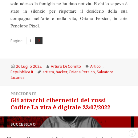
solo adesso la famiglia ne ha dato notizia. E chi lo sapeva è
stato in silenzio per rispettare il desiderio della sua
compagna nell’arte e nella vita, Oriana Persico, in arte
Penelope Pixel.
Pagina
Pagina
,
Pagine:
1
2
Scritto
Autore
Categorie
26 Luglio 2022
Arturo Di Corinto
Articoli
,
il
Tag
Repubblica.it
artista
,
hacker
,
Oriana Persico
,
Salvatore
Iaconesi
Navigazione
PRECEDENTE
articoli
Gli attacchi cibernetici dei russi –
Articolo
Codice La vita è digitale 22/07/2022
precedente:
SUCCESSIVO
È morto l’hacker Salvatore Iaconesi
Articolo
X
successivo: