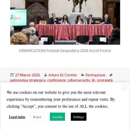
DEMARCAZIONI Festival Geopolitica 2026 Ascoli Piceno
Scritto
Autore
Categorie
Tag
27 Marzo 2026
Arturo Di Corinto
Formazione
il
autonomia strategica
,
conferenze
,
cybersecurity
,
IA
,
sovranità
tecnologica
X
We use cookies on our website to give you the most relevant
experience by remembering your preferences and repeat visits. By
clicking “Accept”, you consent to the use of ALL the cookies.
Leggi tutto
Reject
Accetto
Settings
Quest'opera è distribuita con Licenza
Creative Commons Attribuzione - Non commerciale - Condividi allo
stesso modo 3.0 Italia
.