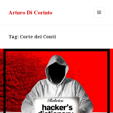
Arturo Di Corinto
MENU
E
WIDGET
Tag:
Corte dei Conti