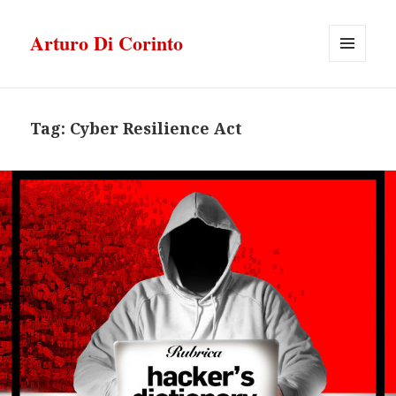
Arturo Di Corinto
MENU
E
WIDGET
Tag:
Cyber Resilience Act