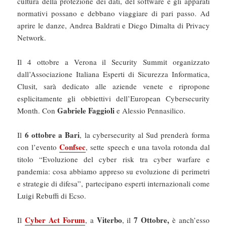
cultura della protezione dei dati, del software e gli apparati
normativi possano e debbano viaggiare di pari passo. Ad
aprire le danze, Andrea Baldrati e Diego Dimalta di Privacy
Network.
Il 4 ottobre a Verona il Security Summit organizzato
dall’Associazione Italiana Esperti di Sicurezza Informatica,
Clusit, sarà dedicato alle aziende venete e ripropone
esplicitamente gli obbiettivi dell’European Cybersecurity
Gabriele Faggioli
Month. Con
e Alessio Pennasilico.
6 ottobre a Bari
Il
, la cybersecurity al Sud prenderà forma
Confsec
con l’evento
, sette speech e una tavola rotonda dal
titolo “Evoluzione del cyber risk tra cyber warfare e
pandemia: cosa abbiamo appreso su evoluzione di perimetri
e strategie di difesa”, partecipano esperti internazionali come
Luigi Rebuffi di Ecso.
Cyber Act Forum
Viterbo
7 Ottobre,
Il
, a
, il
è anch’esso