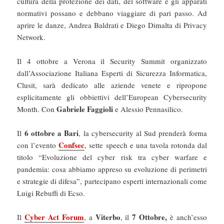
cultura della protezione dei dati, del software e gli apparati
normativi possano e debbano viaggiare di pari passo. Ad
aprire le danze, Andrea Baldrati e Diego Dimalta di Privacy
Network.
Il 4 ottobre a Verona il Security Summit organizzato
dall’Associazione Italiana Esperti di Sicurezza Informatica,
Clusit, sarà dedicato alle aziende venete e ripropone
esplicitamente gli obbiettivi dell’European Cybersecurity
Gabriele Faggioli
Month. Con
e Alessio Pennasilico.
6 ottobre a Bari
Il
, la cybersecurity al Sud prenderà forma
Confsec
con l’evento
, sette speech e una tavola rotonda dal
titolo “Evoluzione del cyber risk tra cyber warfare e
pandemia: cosa abbiamo appreso su evoluzione di perimetri
e strategie di difesa”, partecipano esperti internazionali come
Luigi Rebuffi di Ecso.
Cyber Act Forum
Viterbo
7 Ottobre,
Il
, a
, il
è anch’esso