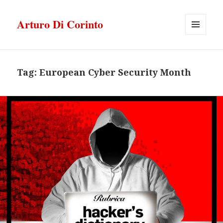
Arturo Di Corinto
MENU
E
WIDGET
Tag:
European Cyber Security Month