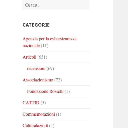
Ricerca
Corinto
Corinto
Corinto
per:
su
su
su
Twitter
Youtube
Linkedin
CATEGORIE
Agenzia per la cybersicurezza
nazionale
(11)
Articoli
(631)
recensioni
(69)
Associazionismo
(72)
Fondazione Rosselli
(1)
CATTID
(5)
Commemorazioni
(1)
Culturalazio.it
(4)