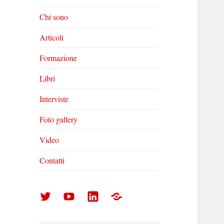
Chi sono
Articoli
Formazione
Libri
Interviste
Foto gallery
Video
Contatti
Arturo
Arturo
Arturo
Foto
Di
Di
Di
gallery