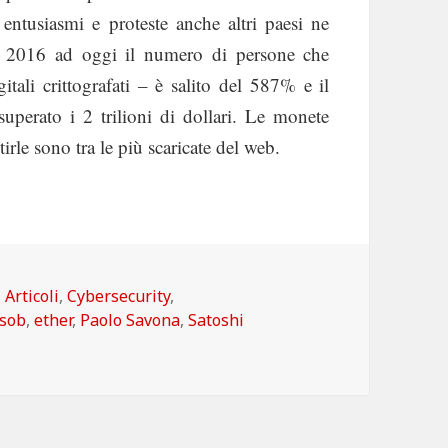
 entusiasmi e proteste anche altri paesi ne
al 2016 ad oggi il numero di persone che
tali crittografati – è salito del 587% e il
superato i 2 trilioni di dollari. Le monete
irle sono tra le più scaricate del web.
Categorie
Articoli
,
Cybersecurity
,
sob
,
ether
,
Paolo Savona
,
Satoshi