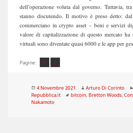
dell’operazione voluta dal governo. Tuttavia, tra
stanno discutendo. Il motivo è preso detto: d
commerciano in crypto asset – beni e servizi digi
valore di capitalizzazione di questo mercato ha 
virtuali sono diventate quasi 6000 e le app per gest
Pagina
Pagina
Pagine:
1
2
,
Scritto
Autore
4 Novembre 2021
Arturo Di Corinto
il
Tag
Repubblica.it
bitcoin
,
Bretton Woods
,
Con
Nakamoto