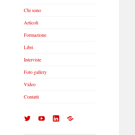
Chi sono
Articoli
Formazione
Libri
Interviste
Foto gallery
Video
Contatti
Arturo
Arturo
Arturo
Foto
Di
Di
Di
gallery