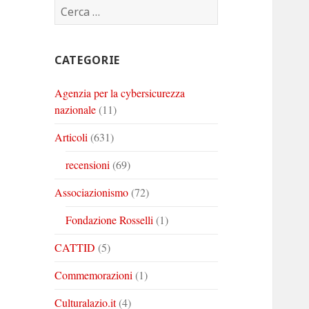
Ricerca
Corinto
Corinto
Corinto
per:
su
su
su
Twitter
Youtube
Linkedin
CATEGORIE
Agenzia per la cybersicurezza
nazionale
(11)
Articoli
(631)
recensioni
(69)
Associazionismo
(72)
Fondazione Rosselli
(1)
CATTID
(5)
Commemorazioni
(1)
Culturalazio.it
(4)