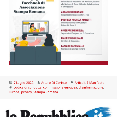
Scritto
Autore
Categorie
7 Luglio 2022
Arturo Di Corinto
Articoli
,
Il Manifesto
il
Tag
codice di condotta
,
commissione europea
,
disinformazione
,
Europa
,
privacy
,
Stampa Romana