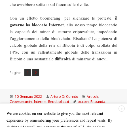
che avrebbero soffiato sul fuoco sulle rivolte.
il
Con un effetto boomerang: per silenziare le proteste,
governo ha bloccato Internet
, allo stesso tempo bloccando
la capacità dei miner di estrarre criptovalute, impedendo
l’aggiornamento della blockchain. Risultato? La potenza di
calcolo globale della rete di Bitcoin è di colpo crollata del
14%, con un rallentamento globale delle transazioni in
difficoltà
Bitcoin e una sostanziale
di minarne di nuovi.
Pagina
Pagina
,
Pagine:
1
2
Scritto
Autore
Categorie
10 Gennaio 2022
Arturo Di Corinto
Articoli
,
il
Tag
Cybersecurity
,
Internet
,
Repubblica.it
bitcoin
,
Bitpanda
,
Europa
,
hasharate
,
Kazakistan
,
MICA
X
We use cookies on our website to give you the most relevant
experience by remembering your preferences and repeat visits. By
clicking “Accept”, you consent to the use of ALL the cookies.