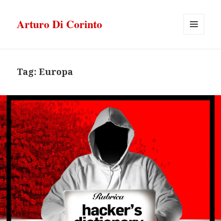
Arturo Di Corinto
MENU
E
WIDGET
Tag:
Europa