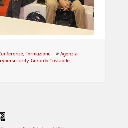
Categorie
Tag
Conferenze
,
Formazione
Agenzia
,
cybersecurity
,
Gerardo Costabile
,