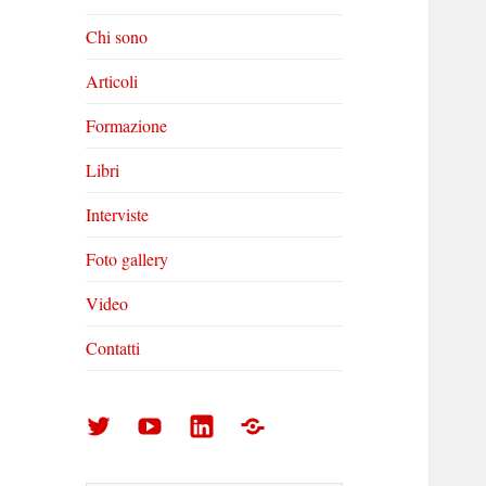
Chi sono
Articoli
Formazione
Libri
Interviste
Foto gallery
Video
Contatti
Arturo
Arturo
Arturo
Foto
Di
Di
Di
gallery