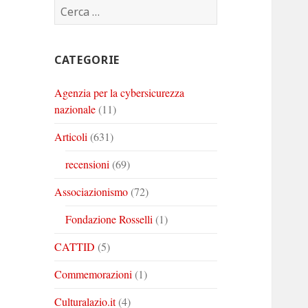
Ricerca
Corinto
Corinto
Corinto
per:
su
su
su
Twitter
Youtube
Linkedin
CATEGORIE
Agenzia per la cybersicurezza
nazionale
(11)
Articoli
(631)
recensioni
(69)
Associazionismo
(72)
Fondazione Rosselli
(1)
CATTID
(5)
Commemorazioni
(1)
Culturalazio.it
(4)