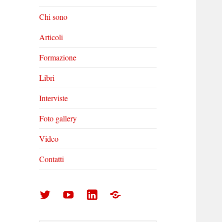
Chi sono
Articoli
Formazione
Libri
Interviste
Foto gallery
Video
Contatti
Arturo
Arturo
Arturo
Foto
Di
Di
Di
gallery