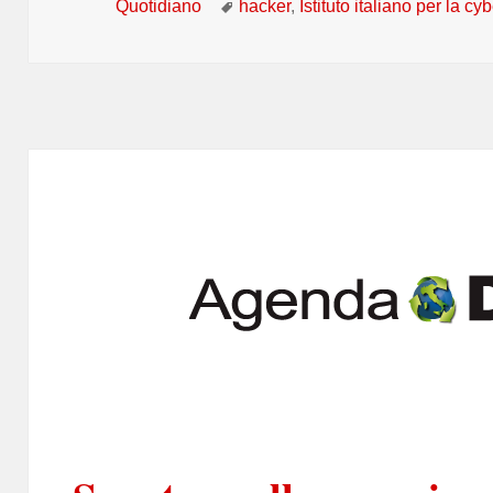
il
Tag
Quotidiano
hacker
,
Istituto italiano per la c