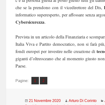
c’è la persona giusta al posto giusto tutti gli dann
che se la prendono con il vicedirettore del Dis,
informatico superesperto, per affossare senza argo
Cybersicurezza
.
Prevista in un articolo della Finanziaria e scompar
Italia Viva e Partito democratico, non si farà pi
tecn
fondi europei per investire nelle creazione di
giganti d’oltreoceano che al momento giusto non è
Paese.
Pagina
Pagina
Pagine:
1
2
,
Scritto
Autore
21 Novembre 2020
Arturo Di Corinto