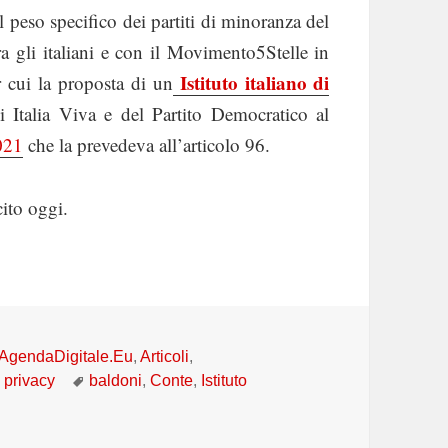
 peso specifico dei partiti di minoranza del
 gli italiani e con il Movimento5Stelle in
Istituto italiano di
 cui la proposta di un
di Italia Viva e del Partito Democratico al
021
che la prevedeva all’articolo 96.
cito oggi.
Categorie
AgendaDigitale.Eu
,
Articoli
,
Tag
,
privacy
baldoni
,
Conte
,
Istituto