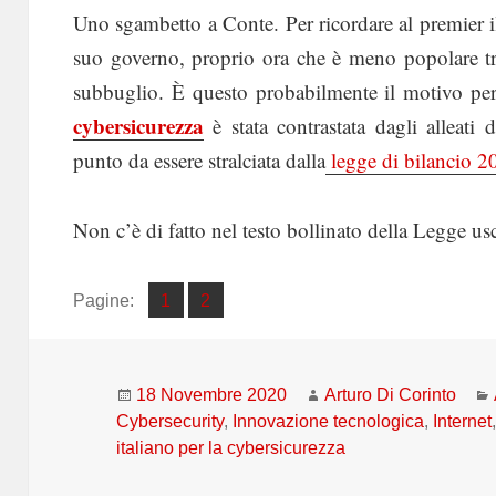
Uno sgambetto a Conte. Per ricordare al premier il
suo governo, proprio ora che è meno popolare tra
subbuglio. È questo probabilmente il motivo per
cybersicurezza
è stata contrastata dagli alleati 
punto da essere stralciata dalla
legge di bilancio 2
Non c’è di fatto nel testo bollinato della Legge us
Pagina
Pagina
Pagine:
1
2
,
Scritto
Autore
18 Novembre 2020
Arturo Di Corinto
il
Cybersecurity
,
Innovazione tecnologica
,
Internet
italiano per la cybersicurezza