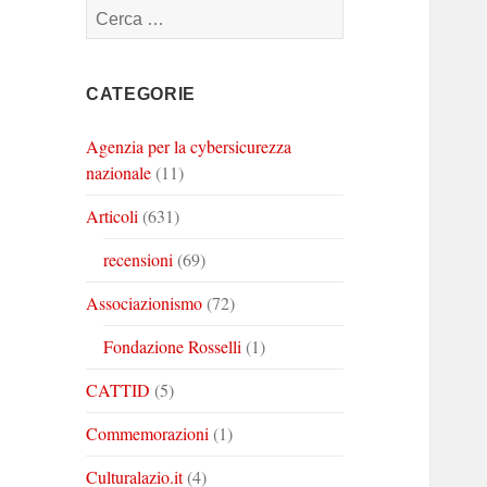
Ricerca
Corinto
Corinto
Corinto
per:
su
su
su
Twitter
Youtube
Linkedin
CATEGORIE
Agenzia per la cybersicurezza
nazionale
(11)
Articoli
(631)
recensioni
(69)
Associazionismo
(72)
Fondazione Rosselli
(1)
CATTID
(5)
Commemorazioni
(1)
Culturalazio.it
(4)