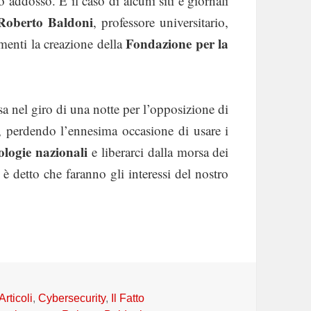
o addosso. È il caso di alcuni siti e giornali
Roberto Baldoni
, professore universitario,
Fondazione per la
menti la creazione della
sa nel giro di una notte per l’opposizione di
ù, perdendo l’ennesima occasione di usare i
ologie nazionali
e liberarci dalla morsa dei
 detto che faranno gli interessi del nostro
Categorie
Articoli
,
Cybersecurity
,
Il Fatto