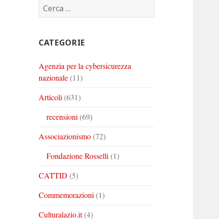
Ricerca
Corinto
Corinto
Corinto
per:
su
su
su
Twitter
Youtube
Linkedin
CATEGORIE
Agenzia per la cybersicurezza
nazionale
(11)
Articoli
(631)
recensioni
(69)
Associazionismo
(72)
Fondazione Rosselli
(1)
CATTID
(5)
Commemorazioni
(1)
Culturalazio.it
(4)