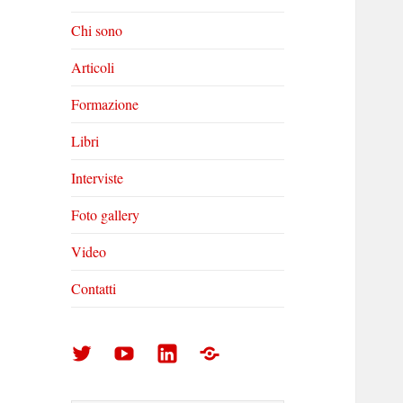
Chi sono
Articoli
Formazione
Libri
Interviste
Foto gallery
Video
Contatti
Arturo
Arturo
Arturo
Foto
Di
Di
Di
gallery