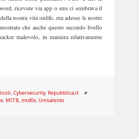
sword, ricevute via app o sms ci sembrava il
della nostra vita onlife, ma adesso le nostre
 dimostrato che anche questo secondo livello
 hacker malevolo, in maniera relativamente
tegorie
Tag
ticoli
,
Cybersecurity
,
Repubblica.it
le
,
MITB
,
mr.d0x
,
Unisalento