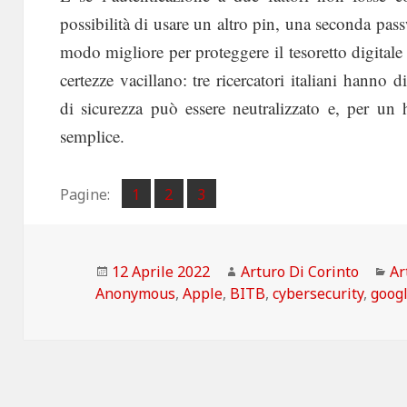
possibilità di usare un altro pin, una seconda pas
modo migliore per proteggere il tesoretto digitale 
certezze vacillano: tre ricercatori italiani hanno
di sicurezza può essere neutralizzato e, per un
semplice.
Pagina
Pagina
Pagina
Pagine:
1
2
,
3
,
Scritto
Autore
Ca
12 Aprile 2022
Arturo Di Corinto
Ar
il
Anonymous
,
Apple
,
BITB
,
cybersecurity
,
goog