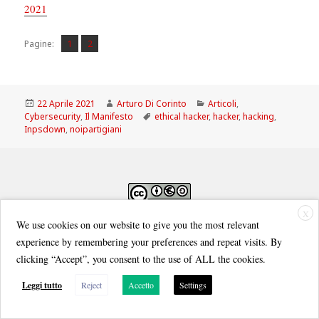
2021
Pagina
Pagina
,
Pagine:
1
2
Scritto
Autore
Categorie
22 Aprile 2021
Arturo Di Corinto
Articoli
,
il
Tag
Cybersecurity
,
Il Manifesto
ethical hacker
,
hacker
,
hacking
,
Inpsdown
,
noipartigiani
X
Quest'opera è distribuita con Licenza
Creative Commons Attribuzione - Non commerciale - Condividi allo
We use cookies on our website to give you the most relevant
stesso modo 3.0 Italia
.
experience by remembering your preferences and repeat visits. By
clicking “Accept”, you consent to the use of ALL the cookies.
Leggi tutto
Reject
Accetto
Settings