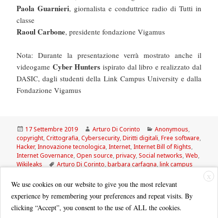
Paola Guarnieri
, giornalista e conduttrice radio di Tutti in
classe
Raoul Carbone
, presidente fondazione Vigamus
Nota: Durante la presentazione verrà mostrato anche il
Cyber Hunters
videogame
ispirato dal libro e realizzato dal
DASIC, dagli studenti della Link Campus University e dalla
Fondazione Vigamus
Scritto
Autore
Categorie
17 Settembre 2019
Arturo Di Corinto
Anonymous
,
il
copyright
,
Crittografia
,
Cybersecurity
,
Diritti digitali
,
Free software
,
Hacker
,
Innovazione tecnologica
,
Internet
,
Internet Bill of Rights
,
Internet Governance
,
Open source
,
privacy
,
Social networks
,
Web
,
Tag
Wikileaks
Arturo Di Corinto
,
barbara carfagna
,
link campus
university
,
Nunzia Ciardi
,
Paola Guarnieri
X
We use cookies on our website to give you the most relevant
experience by remembering your preferences and repeat visits. By
clicking “Accept”, you consent to the use of ALL the cookies.