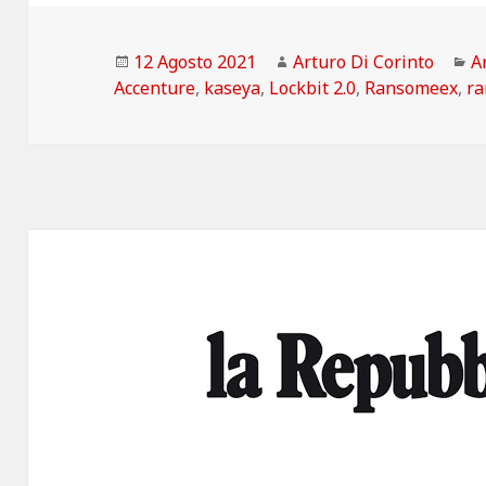
Scritto
Autore
C
12 Agosto 2021
Arturo Di Corinto
Ar
il
Accenture
,
kaseya
,
Lockbit 2.0
,
Ransomeex
,
r