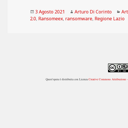
Scritto
Autore
Ca
3 Agosto 2021
Arturo Di Corinto
Art
il
2.0
,
Ransomeex
,
ransomware
,
Regione Lazio
Quest'opera è distribuita con Licenza
Creative Commons Attribuzione - 