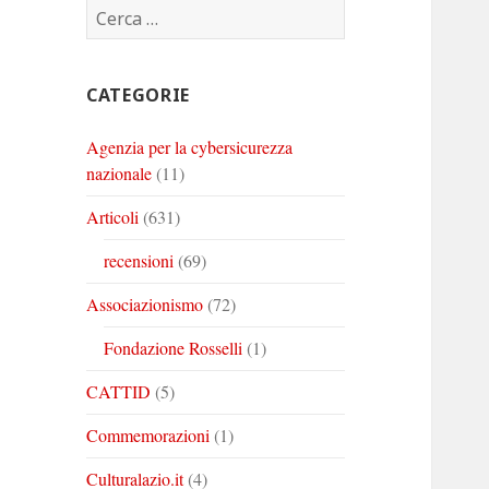
Ricerca
Corinto
Corinto
Corinto
per:
su
su
su
Twitter
Youtube
Linkedin
CATEGORIE
Agenzia per la cybersicurezza
nazionale
(11)
Articoli
(631)
recensioni
(69)
Associazionismo
(72)
Fondazione Rosselli
(1)
CATTID
(5)
Commemorazioni
(1)
Culturalazio.it
(4)