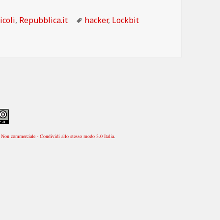
tegorie
Tag
icoli
,
Repubblica.it
hacker
,
Lockbit
Non commerciale - Condividi allo stesso modo 3.0 Italia
.