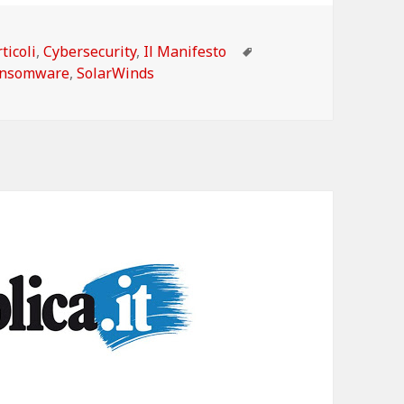
ategorie
Tag
ticoli
,
Cybersecurity
,
Il Manifesto
ansomware
,
SolarWinds