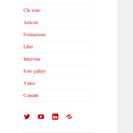
Chi sono
Articoli
Formazione
Libri
Interviste
Foto gallery
Video
Contatti
Arturo
Arturo
Arturo
Foto
Di
Di
Di
gallery