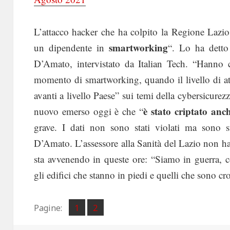
L’attacco hacker che ha colpito la Regione Lazio 
smartworking
un dipendente in
“. Lo ha detto 
D’Amato, intervistato da Italian Tech. “Hanno 
momento di smartworking, quando il livello di at
avanti a livello Paese” sui temi della cybersicurez
è stato criptato anc
nuovo emerso oggi è che “
grave. I dati non sono stati violati ma sono 
D’Amato. L’assessore alla Sanità del Lazio non h
sta avvenendo in queste ore: “Siamo in guerra,
gli edifici che stanno in piedi e quelli che sono cro
Pagina
Pagina
Pagine:
1
2
,