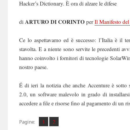
Hacker’s Dictionary. È ora di alzare le difese
ARTURO DI CORINTO
di
per
Il Manifesto de
Ce lo aspettavamo ed è successo: l’Italia è il 
stavolta. E a niente sono servite le precedenti avv
hanno coinvolto i fornitori di tecnologie SolarW
nostro paese.
É di ieri la notizia che anche Accenture è sott
2.0, un software malevolo in grado di installars
accedere a file e risorse fino al pagamento di un ris
Pagina
Pagina
Pagine:
1
2
,