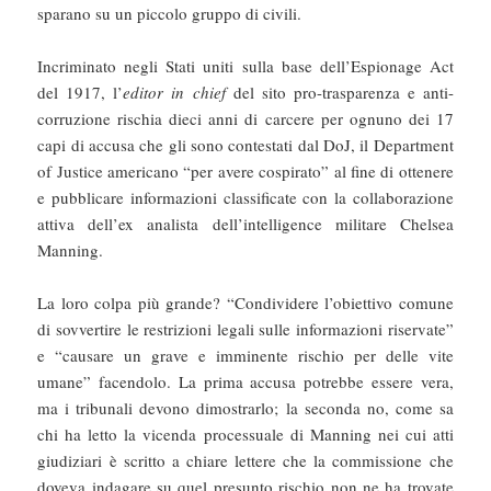
sparano su un piccolo gruppo di civili.
Incriminato negli Stati uniti sulla base dell’Espionage Act
del 1917, l’
editor in chief
del sito pro-trasparenza e anti-
corruzione rischia dieci anni di carcere per ognuno dei 17
capi di accusa che gli sono contestati dal DoJ, il Department
of Justice americano “per avere cospirato” al fine di ottenere
e pubblicare informazioni classificate con la collaborazione
attiva dell’ex analista dell’intelligence militare Chelsea
Manning.
La loro colpa più grande? “Condividere l’obiettivo comune
di sovvertire le restrizioni legali sulle informazioni riservate”
e “causare un grave e imminente rischio per delle vite
umane” facendolo. La prima accusa potrebbe essere vera,
ma i tribunali devono dimostrarlo; la seconda no, come sa
chi ha letto la vicenda processuale di Manning nei cui atti
giudiziari è scritto a chiare lettere che la commissione che
doveva indagare su quel presunto rischio non ne ha trovate