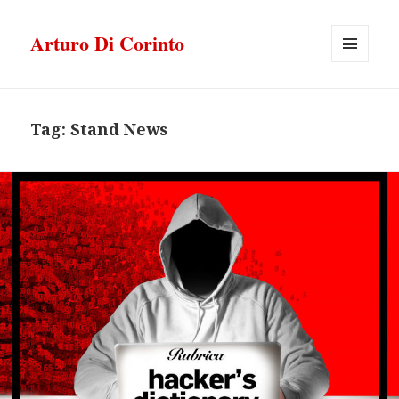
Arturo Di Corinto
MENU
E
WIDGET
Tag:
Stand News