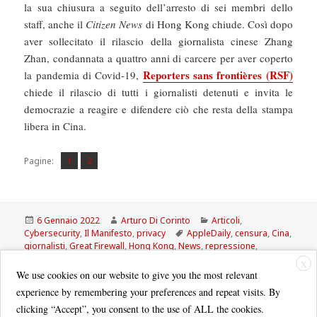
la sua chiusura a seguito dell’arresto di sei membri dello
staff, anche il
Citizen News
di Hong Kong chiude. Così dopo
aver sollecitato il rilascio della giornalista cinese Zhang
Zhan, condannata a quattro anni di carcere per aver coperto
Reporters sans frontières (RSF)
la pandemia di Covid-19,
chiede il rilascio di tutti i giornalisti detenuti e invita le
democrazie a reagire e difendere ciò che resta della stampa
libera in Cina.
Pagina
Pagina
,
Pagine:
1
2
Scritto
Autore
Categorie
6 Gennaio 2022
Arturo Di Corinto
Articoli
,
il
Tag
Cybersecurity
,
Il Manifesto
,
privacy
AppleDaily
,
censura
,
Cina
,
giornalisti
,
Great Firewall
,
Hong Kong
,
News
,
repressione
,
Sorveglianza
,
Stand News
X
We use cookies on our website to give you the most relevant
experience by remembering your preferences and repeat visits. By
clicking “Accept”, you consent to the use of ALL the cookies.