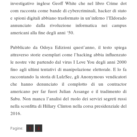
investigativo inglese Geoff White che nel libro Crime dot
com racconta come bande di cybercriminali, hacker di stato
e spioni digitali abbiano trasformato in un’inferno l’Eldorado
annunciato dalla rivoluzione informatica nei campus
americani alla fine degli anni ‘50.
Pubblicato da Odoya Edizioni quest’anno, il testo spiega
attraverso storie esemplari come l’hacking abbia influenzato
le nostre vite partendo dal virus I Love You degli anni 2000
fino agli ultimi tentativi di manipolazione elettorale. E lo fa
raccontando la storia di LulzSec, gli Anonymous vendicatori
che hanno denunciato il complotto di un contractor
americano per far fuori Julian Assange e il tradimento di
Sabu. Non manca l’analisi del ruolo dei servizi segreti russi
nella sconfitta di Hillary Clinton nella corsa presidenziale del
2016.
Pagina
Pagina
,
Pagine:
1
2