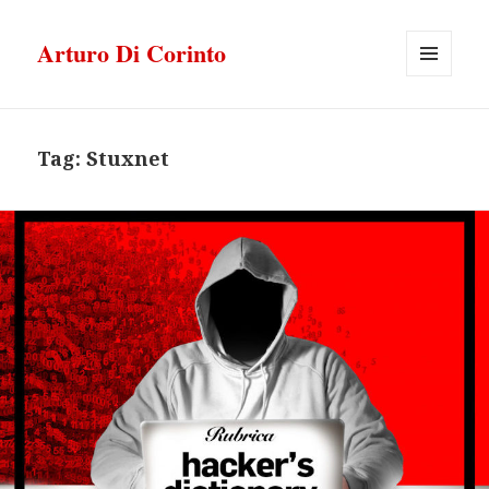
Arturo Di Corinto
MENU
E
WIDGET
Tag:
Stuxnet