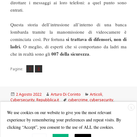
dirottare i messaggi ai loro telefoni: a quel punto sono
entrati.
Questa storia dell’intrusione all’interno di una banca
lombarda tramite la manomissione di videocamere è
si trattava di difensori, non di
cominciata così. Per fortuna
ladri.
O meglio, di esperti che si comportano da ladri ma
007 della sicurezza
che in realtà sono gli
.
Pagina
Pagina
,
Pagine:
1
2
Scritto
Autore
Categorie
2 Agosto 2022
Arturo Di Corinto
Articoli
,
il
Tag
Cybersecurity
,
Repubblica.it
cybercrime
,
cybersecurity
,
hacker
,
infiltrazione aziendale
,
Innovery
,
ransomware
,
zeroday
X
We use cookies on our website to give you the most relevant
experience by remembering your preferences and repeat visits. By
clicking “Accept”, you consent to the use of ALL the cookies.