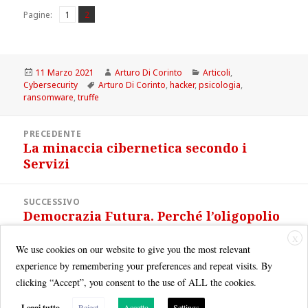
Pagina
Pagina
,
Pagine:
1
2
Scritto
Autore
Categorie
11 Marzo 2021
Arturo Di Corinto
Articoli
,
il
Tag
Cybersecurity
Arturo Di Corinto
,
hacker
,
psicologia
,
ransomware
,
truffe
Navigazione
PRECEDENTE
articoli
La minaccia cibernetica secondo i
Articolo
Servizi
precedente:
SUCCESSIVO
Democrazia Futura. Perché l’oligopolio
Articolo
di Big Tech è insopportabile
successivo:
X
We use cookies on our website to give you the most relevant
experience by remembering your preferences and repeat visits. By
clicking “Accept”, you consent to the use of ALL the cookies.
Leggi tutto
Reject
Accetto
Settings