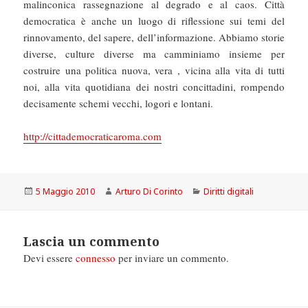
malinconica rassegnazione al degrado e al caos. Città
democratica è anche un luogo di riflessione sui temi del
rinnovamento, del sapere, dell’informazione. Abbiamo storie
diverse, culture diverse ma camminiamo insieme per
costruire una politica nuova, vera , vicina alla vita di tutti
noi, alla vita quotidiana dei nostri concittadini, rompendo
decisamente schemi vecchi, logori e lontani.
http://cittademocraticaroma.com
Scritto
Autore
Categorie
5 Maggio 2010
Arturo Di Corinto
Diritti digitali
il
Lascia un commento
Devi essere
connesso
per inviare un commento.