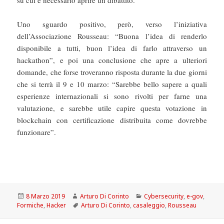
su cui è necessario aprire un dibattito.
Uno sguardo positivo, però, verso l’iniziativa
dell’Associazione Rousseau: “Buona l’idea di renderlo
disponibile a tutti, buon l’idea di farlo attraverso un
hackathon”, e poi una conclusione che apre a ulteriori
domande, che forse troveranno risposta durante la due giorni
che si terrà il 9 e 10 marzo: “Sarebbe bello sapere a quali
esperienze internazionali si sono rivolti per farne una
valutazione, e sarebbe utile capire questa votazione in
blockchain con certificazione distribuita come dovrebbe
funzionare”.
Scritto
Autore
Categorie
8 Marzo 2019
Arturo Di Corinto
Cybersecurity
,
e-gov
,
il
Tag
Formiche
,
Hacker
Arturo Di Corinto
,
casaleggio
,
Rousseau