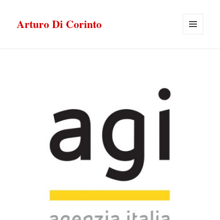
Arturo Di Corinto
MENU
E
WIDGET