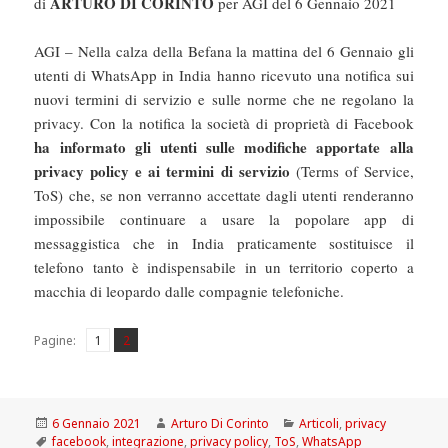
ARTURO DI CORINTO
di
per AGI del 6 Gennaio 2021
AGI – Nella calza della Befana la mattina del 6 Gennaio gli
utenti di WhatsApp in India hanno ricevuto una notifica sui
nuovi termini di servizio e sulle norme che ne regolano la
privacy. Con la notifica la società di proprietà di Facebook
ha informato gli utenti sulle modifiche apportate alla
privacy policy e ai termini di servizio
(Terms of Service,
ToS) che, se non verranno accettate dagli utenti renderanno
impossibile continuare a usare la popolare app di
messaggistica che in India praticamente sostituisce il
telefono tanto è indispensabile in un territorio coperto a
macchia di leopardo dalle compagnie telefoniche.
Pagina
Pagina
,
Pagine:
1
2
Scritto
Autore
Categorie
6 Gennaio 2021
Arturo Di Corinto
Articoli
,
privacy
il
Tag
facebook
,
integrazione
,
privacy policy
,
ToS
,
WhatsApp