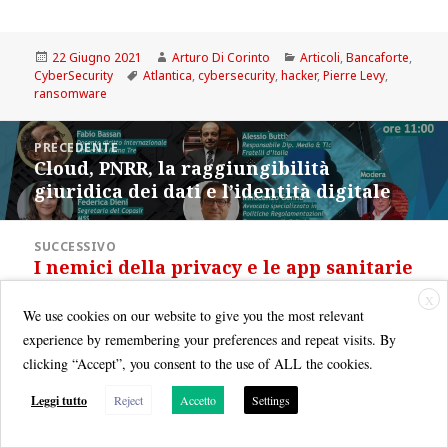
Scritto
Autore
Categorie
22 Giugno 2021
Arturo Di Corinto
Articoli
,
Bancaforte
,
il
Tag
CyberSecurity
Atlantica
,
cybersecurity
,
hacker
,
Pierre Levy
,
ransomware
Navigazione
PRECEDENTE
articoli
Cloud, PNRR, la raggiungibilità
Articolo
giuridica dei dati e l’identità digitale
precedente:
SUCCESSIVO
I nemici della privacy e le app sanitarie
Articolo
bucate
successivo:
X
We use cookies on our website to give you the most relevant
experience by remembering your preferences and repeat visits. By
clicking “Accept”, you consent to the use of ALL the cookies.
Leggi tutto
Reject
Accetto
Settings
Quest'opera è distribuita con Licenza
Creative Commons Attribuzione - Non commerciale - Condividi allo
stesso modo 3.0 Italia
.