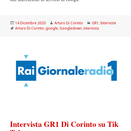
Scritto
Autore
Categorie
14 Dicembre 2020
Arturo Di Corinto
GR1
,
Interviste
il
Tag
Arturo Di Corinto
,
google
,
Googledown
,
intervista
Intervista GR1 Di Corinto su Tik