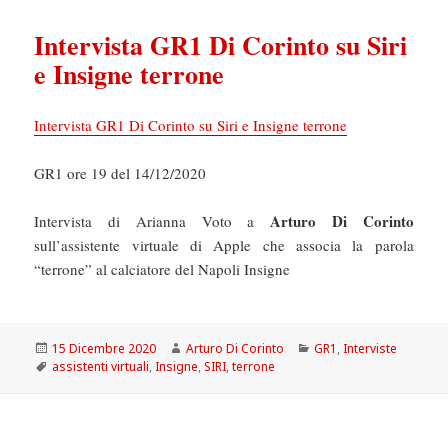
Intervista GR1 Di Corinto su Siri
e Insigne terrone
Intervista GR1 Di Corinto su Siri e Insigne terrone
GR1 ore 19 del 14/12/2020
Arturo Di Corinto
Intervista di Arianna Voto a
sull’assistente virtuale di Apple che associa la parola
“terrone” al calciatore del Napoli Insigne
Scritto
Autore
Categorie
15 Dicembre 2020
Arturo Di Corinto
GR1
,
Interviste
il
Tag
assistenti virtuali
,
Insigne
,
SIRI
,
terrone