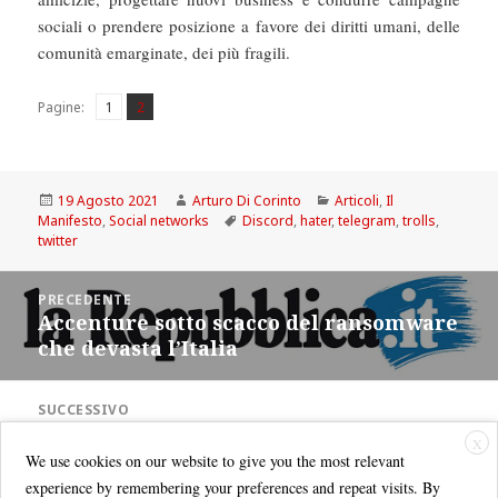
sociali o prendere posizione a favore dei diritti umani, delle
comunità emarginate, dei più fragili.
Pagina
Pagina
,
Pagine:
1
2
Scritto
Autore
Categorie
19 Agosto 2021
Arturo Di Corinto
Articoli
,
Il
il
Tag
Manifesto
,
Social networks
Discord
,
hater
,
telegram
,
trolls
,
twitter
Navigazione
PRECEDENTE
articoli
Accenture sotto scacco del ransomware
Articolo
che devasta l’Italia
precedente:
SUCCESSIVO
Dai social forum ai social media
Articolo
X
successivo:
We use cookies on our website to give you the most relevant
experience by remembering your preferences and repeat visits. By