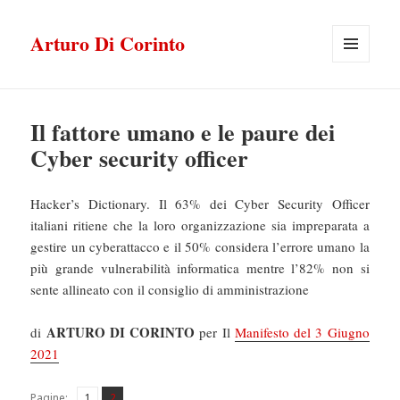
Arturo Di Corinto
MENU
E
WIDGET
Il fattore umano e le paure dei
Cyber security officer
Hacker’s Dictionary. Il 63% dei Cyber Security Officer
italiani ritiene che la loro organizzazione sia impreparata a
gestire un cyberattacco e il 50% considera l’errore umano la
più grande vulnerabilità informatica mentre l’82% non si
sente allineato con il consiglio di amministrazione
ARTURO DI CORINTO
di
per Il
Manifesto del 3 Giugno
2021
Pagina
Pagina
,
Pagine:
1
2