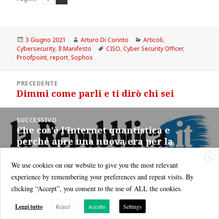
Scritto
Autore
Categorie
3 Giugno 2021
Arturo Di Corinto
Articoli
,
il
Tag
Cybersecurity
,
Il Manifesto
CISO
,
Cyber Security Officer
,
Proofpoint
,
report
,
Sophos
Navigazione
PRECEDENTE
articoli
Dimmi come parli e ti dirò chi sei
Articolo
precedente:
SUCCESSIVO
Che cos’è l’Internet quantistica e
Articolo
perché apre una nuova era per la
successivo:
sicurezza informatica
X
We use cookies on our website to give you the most relevant
experience by remembering your preferences and repeat visits. By
clicking “Accept”, you consent to the use of ALL the cookies.
Leggi tutto
Reject
Accetto
Settings
Quest'opera è distribuita con Licenza
Creative Commons Attribuzione - Non commerciale - Condividi allo