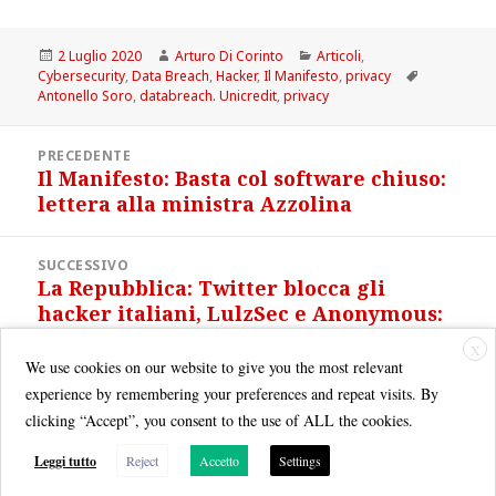
Scritto
Autore
Categorie
2 Luglio 2020
Arturo Di Corinto
Articoli
,
il
Tag
Cybersecurity
,
Data Breach
,
Hacker
,
Il Manifesto
,
privacy
Antonello Soro
,
databreach. Unicredit
,
privacy
Navigazione
PRECEDENTE
articoli
Il Manifesto: Basta col software chiuso:
Articolo
lettera alla ministra Azzolina
precedente:
SUCCESSIVO
La Repubblica: Twitter blocca gli
Articolo
hacker italiani, LulzSec e Anonymous:
successivo:
“Censura senza spiegazioni”
X
We use cookies on our website to give you the most relevant
experience by remembering your preferences and repeat visits. By
clicking “Accept”, you consent to the use of ALL the cookies.
Leggi tutto
Reject
Accetto
Settings
Quest'opera è distribuita con Licenza
Creative Commons Attribuzione - Non commerciale - Condividi allo