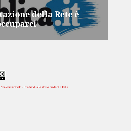
azione della Rete è
occuparci
Non commerciale - Condividi allo stesso modo 3.0 Italia
.