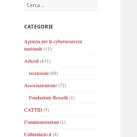
Ricerca
Corinto
Corinto
Corinto
per:
su
su
su
Twitter
Youtube
Linkedin
CATEGORIE
Agenzia per la cybersicurezza
nazionale
(11)
Articoli
(631)
recensioni
(69)
Associazionismo
(72)
Fondazione Rosselli
(1)
CATTID
(5)
Commemorazioni
(1)
Culturalazio.it
(4)