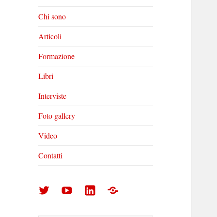
Chi sono
Articoli
Formazione
Libri
Interviste
Foto gallery
Video
Contatti
Arturo
Arturo
Arturo
Foto
Di
Di
Di
gallery