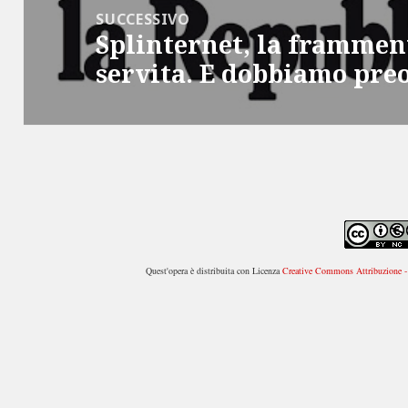
SUCCESSIVO
Splinternet, la framment
Articolo
servita. E dobbiamo pre
successivo:
Quest'opera è distribuita con Licenza
Creative Commons Attribuzione - 