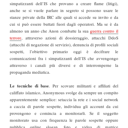
simpatizzanti dell’IS che provano a creare flame (litigi),
anche se si vuole parlare in segreto si possono usare le
stanze private della IRC alle quali si accede su invito e da
cui si può essere buttati fuori dagli operatori. Ma se è da
almeno un anno che Anon combatte la sua
guerra contro il
terrore
, attraverso azioni di dossieraggio, attacchi DdoS
(attacchi di negazione di servizio), denuncia di profili sociali
sospetti, l’obiettivo primario oggi è decifrare le
comunicazioni fra i simpatizzanti dell’IS che avvengongo
attraverso i canali più diversi e di interromperne la
propaganda mediatica.
Le tecniche di base
. Per scovare militanti e affiliati del
califfato islamico, Anonymous svolge da sempre un compito
apparentemente semplice: setaccia la rete e i social network
a caccia di parole sospette, individua gli account da cui
provengono e comincia a monitorarli. Se il soggetto
monitorato usa con frequenza le parole sospette oppure
pubblica online slogan, foto e video di matrice