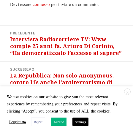
Devi essere
connesso
per inviare un commento.
Navigazione
PRECEDENTE
articoli
Intervista Radiocorriere TV: Www
Articolo
compie 25 anni fa. Arturo Di Corinto,
precedente:
“Ha democratizzato l’accesso al sapere”
SUCCESSIVO
La Repubblica: Non solo Anonymous,
Articolo
contro l’Is anche l’antiterrorismo di
successivo:
GhostSec
X
We use cookies on our website to give you the most relevant
experience by remembering your preferences and repeat visits. By
clicking “Accept”, you consent to the use of ALL the cookies.
Leggi tutto
Reject
Accetto
Settings
Quest'opera è distribuita con Licenza
Creative Commons Attribuzione - Non commerciale - Condividi allo