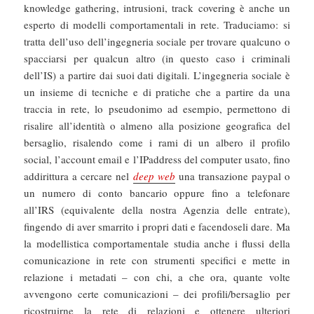
knowledge gathering, intrusioni, track covering è anche un
esperto di modelli comportamentali in rete. Traduciamo: si
tratta dell’uso dell’ingegneria sociale per trovare qualcuno o
spacciarsi per qualcun altro (in questo caso i criminali
dell’IS) a partire dai suoi dati digitali. L’ingegneria sociale è
un insieme di tecniche e di pratiche che a partire da una
traccia in rete, lo pseudonimo ad esempio, permettono di
risalire all’identità o almeno alla posizione geografica del
bersaglio, risalendo come i rami di un albero il profilo
social, l’account email e l’IPaddress del computer usato, fino
addirittura a cercare nel
deep web
una transazione paypal o
un numero di conto bancario oppure fino a telefonare
all’IRS (equivalente della nostra Agenzia delle entrate),
fingendo di aver smarrito i propri dati e facendoseli dare. Ma
la modellistica comportamentale studia anche i flussi della
comunicazione in rete con strumenti specifici e mette in
relazione i metadati – con chi, a che ora, quante volte
avvengono certe comunicazioni – dei profili/bersaglio per
ricostruirne la rete di relazioni e ottenere ulteriori