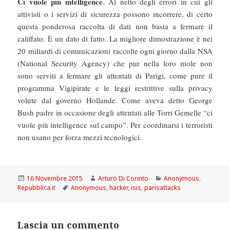
Ci vuole più intelligence
. Al netto degli errori in cui gli
attivisti o i servizi di sicurezza possono incorrere, di certo
questa ponderosa raccolta di dati non basta a fermare il
califfato. È un dato di fatto. La migliore dimostrazione è nei
20 miliardi di comunicazioni raccolte ogni giorno dalla NSA
(National Security Agency) che pur nella loro mole non
sono serviti a fermare gli attentati di Parigi, come pure il
programma Vigipirate e le leggi restrittive sulla privacy
volute dal governo Hollande. Come aveva detto George
Bush padre in occasione degli attentati alle Torri Gemelle “ci
vuole più intelligence sul campo”. Per coordinarsi i terroristi
non usano per forza mezzi tecnologici.
Scritto
Autore
Categorie
16 Novembre 2015
Arturo Di Corinto
Anonymous
,
il
Tag
Repubblica.it
Anonymous
,
hacker
,
isis
,
parisattacks
Lascia un commento