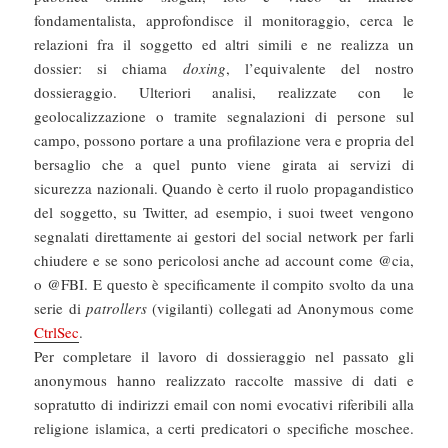
fondamentalista, approfondisce il monitoraggio, cerca le
relazioni fra il soggetto ed altri simili e ne realizza un
dossier: si chiama
doxing
, l’equivalente del nostro
dossieraggio. Ulteriori analisi, realizzate con le
geolocalizzazione o tramite segnalazioni di persone sul
campo, possono portare a una profilazione vera e propria del
bersaglio che a quel punto viene girata ai servizi di
sicurezza nazionali. Quando è certo il ruolo propagandistico
del soggetto, su Twitter, ad esempio, i suoi tweet vengono
segnalati direttamente ai gestori del social network per farli
chiudere e se sono pericolosi anche ad account come @cia,
o @FBI. E questo è specificamente il compito svolto da una
serie di
patrollers
(vigilanti) collegati ad Anonymous come
CtrlSec
.
Per completare il lavoro di dossieraggio nel passato gli
anonymous hanno realizzato raccolte massive di dati e
sopratutto di indirizzi email con nomi evocativi riferibili alla
religione islamica, a certi predicatori o specifiche moschee.