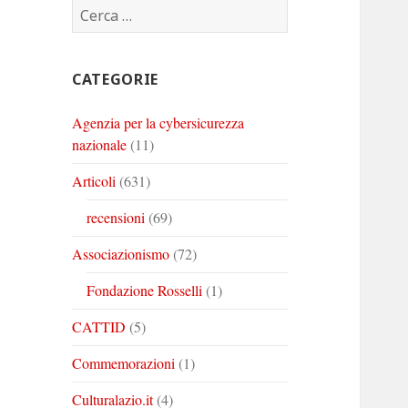
Ricerca
Corinto
Corinto
Corinto
per:
su
su
su
Twitter
Youtube
Linkedin
CATEGORIE
Agenzia per la cybersicurezza
nazionale
(11)
Articoli
(631)
recensioni
(69)
Associazionismo
(72)
Fondazione Rosselli
(1)
CATTID
(5)
Commemorazioni
(1)
Culturalazio.it
(4)