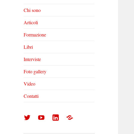
Chi sono
Articoli
Formazione
Libri
Interviste
Foto gallery
Video
Contatti
Arturo
Arturo
Arturo
Foto
Di
Di
Di
gallery