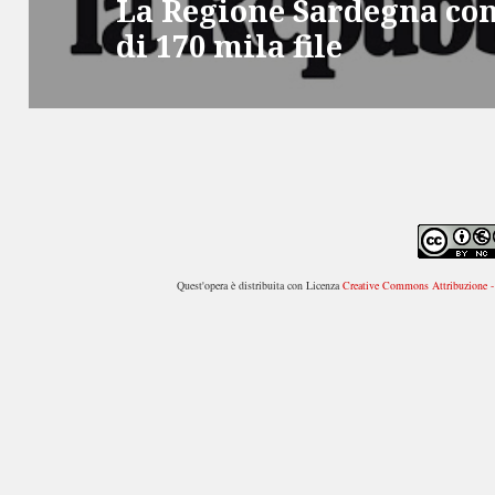
La Regione Sardegna co
Articolo
di 170 mila file
successivo:
Quest'opera è distribuita con Licenza
Creative Commons Attribuzione - 