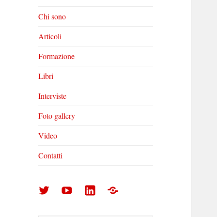
Chi sono
Articoli
Formazione
Libri
Interviste
Foto gallery
Video
Contatti
Arturo
Arturo
Arturo
Foto
Di
Di
Di
gallery