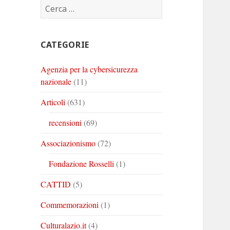
Ricerca
Corinto
Corinto
Corinto
per:
su
su
su
Twitter
Youtube
Linkedin
CATEGORIE
Agenzia per la cybersicurezza
nazionale
(11)
Articoli
(631)
recensioni
(69)
Associazionismo
(72)
Fondazione Rosselli
(1)
CATTID
(5)
Commemorazioni
(1)
Culturalazio.it
(4)