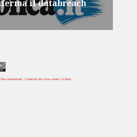
nferma il databreach
Non commerciale - Condividi allo stesso modo 3.0 Italia
.