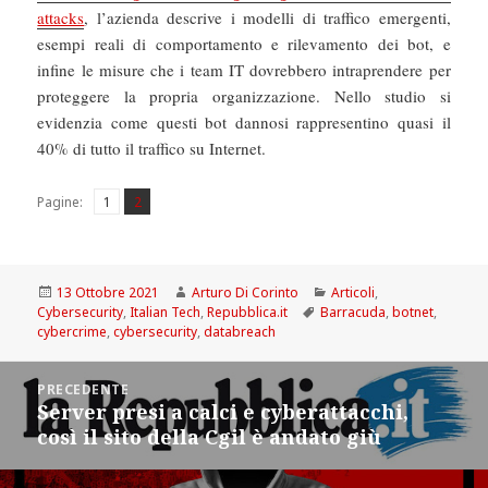
attacks
, l’azienda descrive i modelli di traffico emergenti,
esempi reali di comportamento e rilevamento dei bot, e
infine le misure che i team IT dovrebbero intraprendere per
proteggere la propria organizzazione. Nello studio si
evidenzia come questi bot dannosi rappresentino quasi il
40% di tutto il traffico su Internet.
Pagina
Pagina
,
Pagine:
1
2
Scritto
Autore
Categorie
13 Ottobre 2021
Arturo Di Corinto
Articoli
,
il
Tag
Cybersecurity
,
Italian Tech
,
Repubblica.it
Barracuda
,
botnet
,
cybercrime
,
cybersecurity
,
databreach
Navigazione
PRECEDENTE
articoli
Server presi a calci e cyberattacchi,
Articolo
così il sito della Cgil è andato giù
precedente: