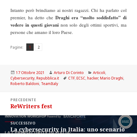
Intanto però brindiamo ai nostri ragazzi. Chi ha parlato col
Draghi era “molto soddisfatto” di
premier, ha detto che
vedere in questi giovani
non solo degli ottimi sportivi, ma
persone che amano il loro Paese.
Pagina
Pagina
,
Pagine:
1
2
Scritto
Autore
Categorie
17 Ottobre 2021
Arturo Di Corinto
Articoli
,
il
Tag
Cybersecurity
,
Repubblica.it
CTF
,
ECSC
,
hacker
,
Mario Draghi
,
Roberto Baldoni
,
TeamItaly
Navigazione
PRECEDENTE
articoli
ReWriters fest
Articolo
precedente:
SUCCESSIVO
La cybersecurity in Italia: uno scenario
Articolo
in rapida evoluzione
successivo: