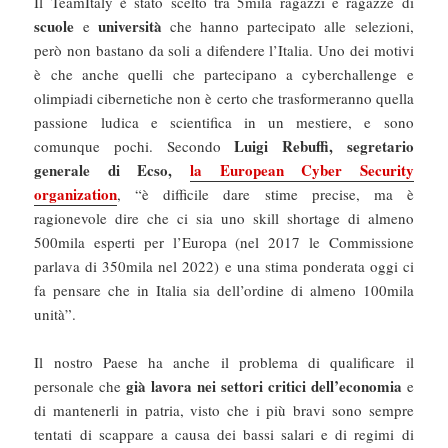
Il TeamItaly è stato scelto tra 5mila ragazzi e ragazze di
scuole
università
e
che hanno partecipato alle selezioni,
però non bastano da soli a difendere l’Italia. Uno dei motivi
è che anche quelli che partecipano a cyberchallenge e
olimpiadi cibernetiche non è certo che trasformeranno quella
passione ludica e scientifica in un mestiere, e sono
Luigi Rebuffi, segretario
comunque pochi. Secondo
generale di Ecso,
la European Cyber Security
organization
, “è difficile dare stime precise, ma è
ragionevole dire che ci sia uno skill shortage di almeno
500mila esperti per l’Europa (nel 2017 le Commissione
parlava di 350mila nel 2022) e una stima ponderata oggi ci
fa pensare che in Italia sia dell’ordine di almeno 100mila
unità”.
Il nostro Paese ha anche il problema di qualificare il
già lavora nei settori critici dell’economia
personale che
e
di mantenerli in patria, visto che i più bravi sono sempre
tentati di scappare a causa dei bassi salari e di regimi di