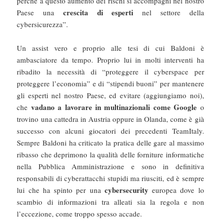
perché a questo aumento dei rischi si accompagni nel nostro
crescita di esperti
Paese una
nel settore della
cybersicurezza”.
Un assist vero e proprio alle tesi di cui Baldoni è
ambasciatore da tempo. Proprio lui in molti interventi ha
ribadito la necessità di “proteggere il cyberspace per
proteggere l’economia” e di “stipendi buoni” per mantenere
gli esperti nel nostro Paese, ed evitare (aggiungiamo noi),
vadano a lavorare in multinazionali come Google
che
o
trovino una cattedra in Austria oppure in Olanda, come è già
successo con alcuni giocatori dei precedenti TeamItaly.
Sempre Baldoni ha criticato la pratica delle gare al massimo
ribasso che deprimono la qualità delle forniture informatiche
nella Pubblica Amministrazione e sono in definitiva
responsabili di cyberattacchi stupidi ma riusciti, ed è sempre
cybersecurity
lui che ha spinto per una
europea dove lo
scambio di informazioni tra alleati sia la regola e non
l’eccezione, come troppo spesso accade.