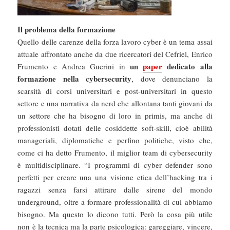
Il problema della formazione
Quello delle carenze della forza lavoro cyber è un tema assai
attuale affrontato anche da due ricercatori del Cefriel, Enrico
un
paper
dedicato alla
Frumento e Andrea Guerini in
formazione nella cybersecurity
, dove denunciano la
scarsità di corsi universitari e post-universitari in questo
settore e una narrativa da nerd che allontana tanti giovani da
un settore che ha bisogno di loro in primis, ma anche di
professionisti dotati delle cosiddette soft-skill, cioè abilità
manageriali, diplomatiche e perfino politiche, visto che,
come ci ha detto Frumento, il miglior team di cybersecurity
è multidisciplinare. “I programmi di cyber defender sono
perfetti per creare una una visione etica dell’hacking tra i
ragazzi senza farsi attirare dalle sirene del mondo
underground, oltre a formare professionalità di cui abbiamo
bisogno. Ma questo lo dicono tutti. Però la cosa più utile
non è la tecnica ma la parte psicologica: gareggiare, vincere,