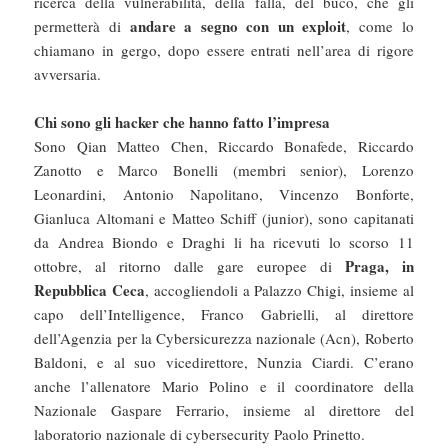
ricerca della vulnerabilità, della falla, del buco, che gli
andare a segno con un exploit
permetterà di
, come lo
chiamano in gergo, dopo essere entrati nell’area di rigore
avversaria.
Chi sono gli hacker che hanno fatto l’impresa
Sono Qian Matteo Chen, Riccardo Bonafede, Riccardo
Zanotto e Marco Bonelli (membri senior), Lorenzo
Leonardini, Antonio Napolitano, Vincenzo Bonforte,
Gianluca Altomani e Matteo Schiff (junior), sono capitanati
da Andrea Biondo e Draghi li ha ricevuti lo scorso 11
Praga, in
ottobre, al ritorno dalle gare europee di
Repubblica Ceca
, accogliendoli a Palazzo Chigi, insieme al
capo dell’Intelligence, Franco Gabrielli, al direttore
dell’Agenzia per la Cybersicurezza nazionale (Acn), Roberto
Baldoni, e al suo vicedirettore, Nunzia Ciardi. C’erano
anche l’allenatore Mario Polino e il coordinatore della
Nazionale Gaspare Ferrario, insieme al direttore del
laboratorio nazionale di cybersecurity Paolo Prinetto.