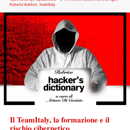
Roberto Baldoni
,
TeamItaly
Il TeamItaly, la formazione e il
rischio cibernetico