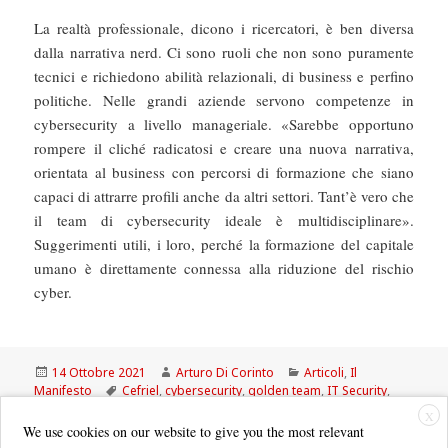
La realtà professionale, dicono i ricercatori, è ben diversa
dalla narrativa nerd. Ci sono ruoli che non sono puramente
tecnici e richiedono abilità relazionali, di business e perfino
politiche. Nelle grandi aziende servono competenze in
cybersecurity a livello manageriale. «Sarebbe opportuno
rompere il cliché radicatosi e creare una nuova narrativa,
orientata al business con percorsi di formazione che siano
capaci di attrarre profili anche da altri settori. Tant’è vero che
il team di cybersecurity ideale è multidisciplinare».
Suggerimenti utili, i loro, perché la formazione del capitale
umano è direttamente connessa alla riduzione del rischio
cyber.
Scritto
Autore
Categorie
14 Ottobre 2021
Arturo Di Corinto
Articoli
,
Il
il
Tag
Manifesto
Cefriel
,
cybersecurity
,
golden team
,
IT Security
,
TeamItaly
X
We use cookies on our website to give you the most relevant