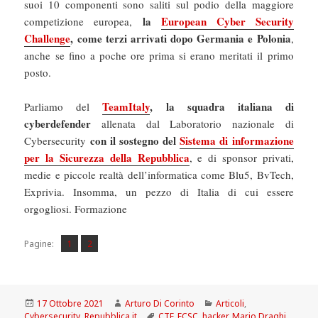
suoi 10 componenti sono saliti sul podio della maggiore
la
European Cyber Security
competizione europea,
Challenge
, come terzi arrivati dopo Germania e Polonia
,
anche se fino a poche ore prima si erano meritati il primo
posto.
TeamItaly
, la squadra italiana di
Parliamo del
cyberdefender
allenata dal Laboratorio nazionale di
con il sostegno del
Sistema di informazione
Cybersecurity
per la Sicurezza della Repubblica
, e di sponsor privati,
medie e piccole realtà dell’informatica come Blu5, BvTech,
Exprivia. Insomma, un pezzo di Italia di cui essere
orgogliosi. Formazione
Pagina
Pagina
,
Pagine:
1
2
Scritto
Autore
Categorie
17 Ottobre 2021
Arturo Di Corinto
Articoli
,
il
Tag
Cybersecurity
,
Repubblica.it
CTF
,
ECSC
,
hacker
,
Mario Draghi
,