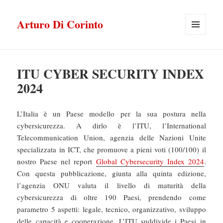
Arturo Di Corinto
MENU
E
WIDGET
ITU CYBER SECURITY INDEX
2024
L’Italia è un Paese modello per la sua postura nella
cybersicurezza. A dirlo è l’ITU, l’International
Telecommunication Union, agenzia delle Nazioni Unite
specializzata in ICT, che promuove a pieni voti (100/100) il
nostro Paese nel report
Global Cybersecurity Index 2024
.
Con questa pubblicazione, giunta alla quinta edizione,
l’agenzia ONU valuta il livello di maturità della
cybersicurezza di oltre 190 Paesi, prendendo come
parametro 5 aspetti: legale, tecnico, organizzativo, sviluppo
delle capacità e cooperazione. L’ITU suddivide i Paesi in