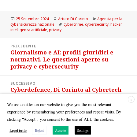
Scritto
Autore
Categorie
25 Settembre 2024
Arturo Di Corinto
Agenzia per la
il
Tag
cybersicurezza nazionale
cybercrime
,
cybersecurity
,
hacker
,
intelligenza artificiale
,
privacy
Navigazione
PRECEDENTE
articoli
Giornalismo e AI: profili giuridici e
Articolo
normativi. Le questioni aperte su
precedente:
privacy e cybersecurity
SUCCESSIVO
Cyberdefence, Di Corinto al Cybertech
Articolo
2024
successivo:
X
We use cookies on our website to give you the most relevant
experience by remembering your preferences and repeat visits. By
clicking “Accept”, you consent to the use of ALL the cookies.
Leggi tutto
Reject
Accetto
Settings