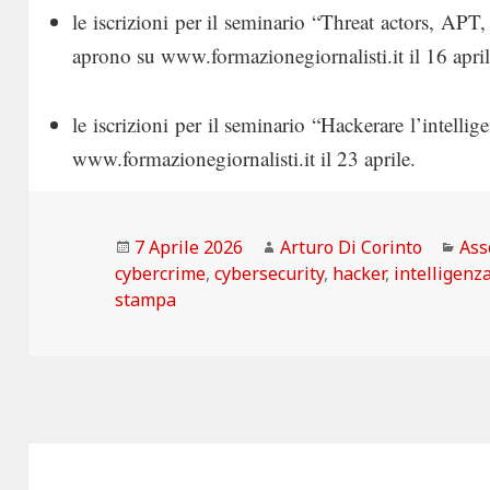
le iscrizioni per il seminario “Threat actors, AP
aprono su www.formazionegiornalisti.it il 16 april
le iscrizioni per il seminario “Hackerare l’intellige
www.formazionegiornalisti.it il 23 aprile.
Scritto
Autore
Cat
7 Aprile 2026
Arturo Di Corinto
Ass
il
cybercrime
,
cybersecurity
,
hacker
,
intelligenza
stampa
Navigazione