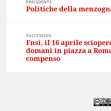
articoli
PRECEDENTE
Politiche della menzogn
Articolo
precedente:
SUCCESSIVO
Fnsi, il 16 aprile scioper
Articolo
domani in piazza a Roma
successivo:
compenso