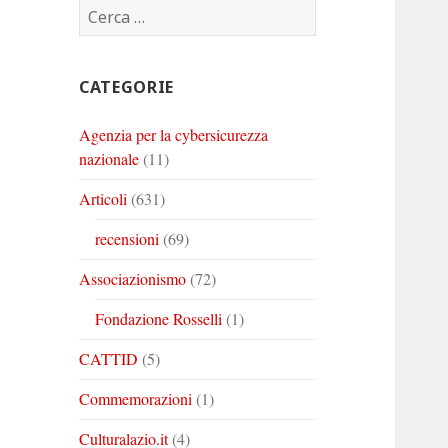
Ricerca
Corinto
Corinto
Corinto
per:
su
su
su
Twitter
Youtube
Linkedin
CATEGORIE
Agenzia per la cybersicurezza
nazionale
(11)
Articoli
(631)
recensioni
(69)
Associazionismo
(72)
Fondazione Rosselli
(1)
CATTID
(5)
Commemorazioni
(1)
Culturalazio.it
(4)