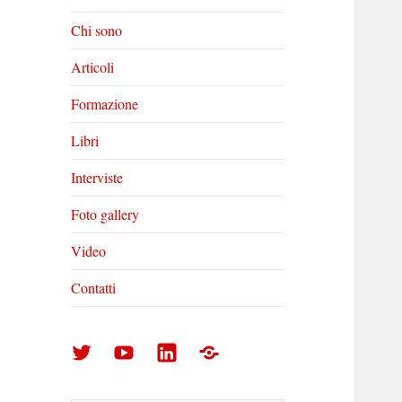
Chi sono
Articoli
Formazione
Libri
Interviste
Foto gallery
Video
Contatti
Arturo
Arturo
Arturo
Foto
Di
Di
Di
gallery