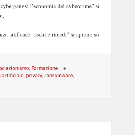
T, cybergangs: l’economia del cybercrime” si
e;
nza artificiale: rischi e rimedi” si aprono su
egorie
Tag
ociazionismo
,
Formazione
 artificiale
,
privacy
,
ransomware
,