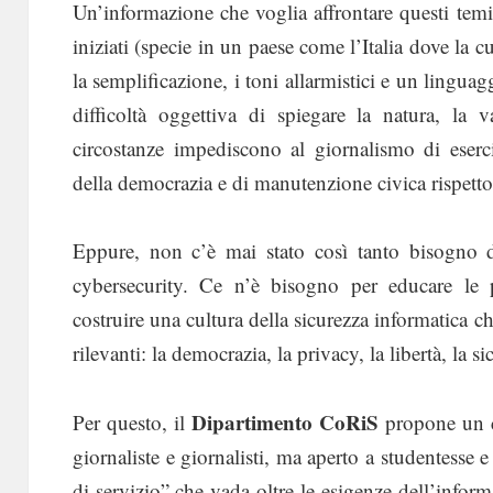
Un’informazione che voglia affrontare questi temi
iniziati (specie in un paese come l’Italia dove la c
la semplificazione, i toni allarmistici e un lingua
difficoltà oggettiva di spiegare la natura, la 
circostanze impediscono al giornalismo di eser
della democrazia e di manutenzione civica rispetto 
Eppure, non c’è mai stato così tanto bisogno 
cybersecurity. Ce n’è bisogno per educare le
costruire una cultura della sicurezza informatica c
rilevanti: la democrazia, la privacy, la libertà, la si
Dipartimento CoRiS
Per questo, il
propone un 
giornaliste e giornalisti, ma aperto a studentesse 
di servizio” che vada oltre le esigenze dell’inform