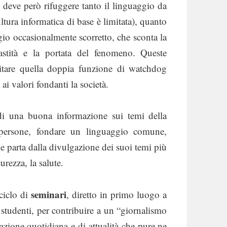
 deve però rifuggere tanto il linguaggio da
ultura informatica di base è limitata), quanto
ggio occasionalmente scorretto, che sconta la
vastità e la portata del fenomeno. Queste
citare quella doppia funzione di watchdog
ai valori fondanti la società.
di una buona informazione sui temi della
 persone, fondare un linguaggio comune,
he parta dalla divulgazione dei suoi temi più
curezza, la salute.
seminari
ciclo di
, diretto in primo luogo a
e studenti, per contribuire a un “giornalismo
azione quotidiana e di attualità che pure ne