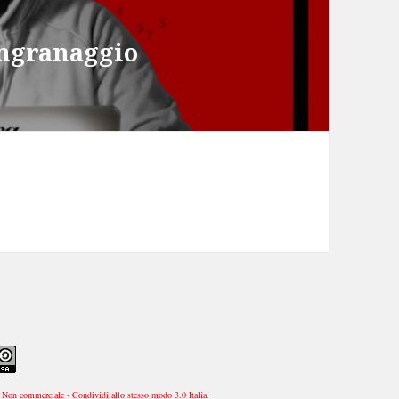
ingranaggio
Non commerciale - Condividi allo stesso modo 3.0 Italia
.