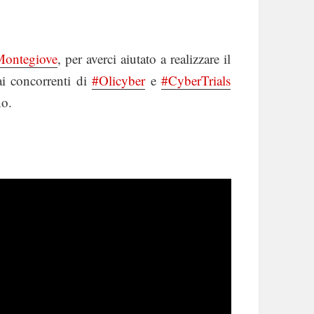
Montegiove
, per averci aiutato a realizzare il
ai concorrenti di
#Olicyber
e
#CyberTrials
no.