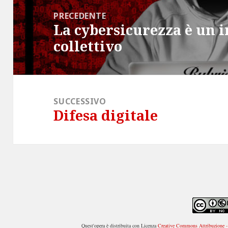
articoli
PRECEDENTE
La cybersicurezza è un 
Articolo
collettivo
precedente:
SUCCESSIVO
Difesa digitale
Articolo
successivo:
Quest'opera è distribuita con Licenza
Creative Commons Attribuzione - 