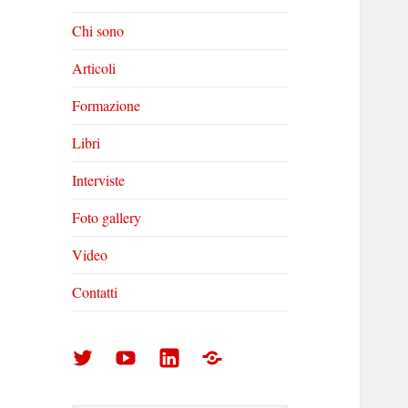
Chi sono
Articoli
Formazione
Libri
Interviste
Foto gallery
Video
Contatti
Arturo
Arturo
Arturo
Foto
Di
Di
Di
gallery