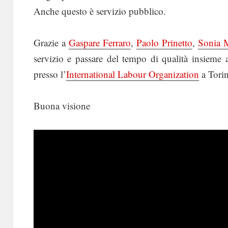
Anche questo è servizio pubblico.
Grazie a
Gaspare Ferraro
,
Paolo Prinetto
,
Sonia 
servizio e passare del tempo di qualità insieme 
presso l’
International Labour Organization
a Tori
Buona visione