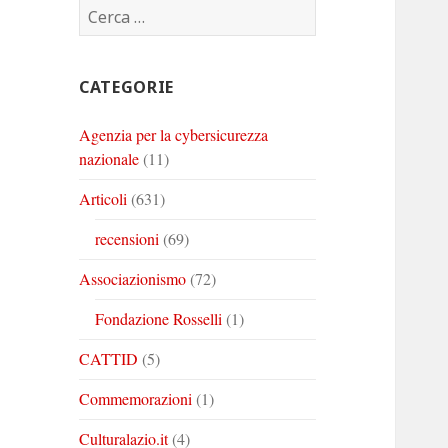
Ricerca
Corinto
Corinto
Corinto
per:
su
su
su
Twitter
Youtube
Linkedin
CATEGORIE
Agenzia per la cybersicurezza
nazionale
(11)
Articoli
(631)
recensioni
(69)
Associazionismo
(72)
Fondazione Rosselli
(1)
CATTID
(5)
Commemorazioni
(1)
Culturalazio.it
(4)