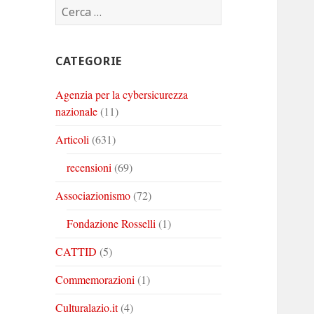
Ricerca
Corinto
Corinto
Corinto
per:
su
su
su
Twitter
Youtube
Linkedin
CATEGORIE
Agenzia per la cybersicurezza
nazionale
(11)
Articoli
(631)
recensioni
(69)
Associazionismo
(72)
Fondazione Rosselli
(1)
CATTID
(5)
Commemorazioni
(1)
Culturalazio.it
(4)