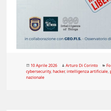
Scritto
Autore
Ca
10 Aprile 2026
Arturo Di Corinto
Fo
il
cybersecurity
,
hacker
,
intelligenza artificiale
,
nazionale