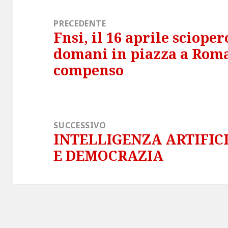
Navigazione
articoli
PRECEDENTE
Fnsi, il 16 aprile scioper
Articolo
domani in piazza a Roma
precedente:
compenso
SUCCESSIVO
INTELLIGENZA ARTIFIC
Articolo
E DEMOCRAZIA
successivo: