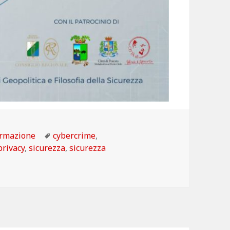
tegorie
Tag
rmazione
cybercrime
,
privacy
,
sicurezza
,
sicurezza