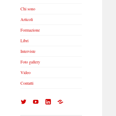
Chi sono
Articoli
Formazione
Libri
Interviste
Foto gallery
Video
Contatti
Arturo
Arturo
Arturo
Foto
Di
Di
Di
gallery