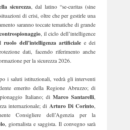
lla sicurezza
, dal latino “se-curitas (sine
tuazioni di crisi, oltre che per gestirle una
ntamento saranno toccate tematiche di grande
controspionaggio
, il ciclo dell’intelligence
ruolo dell’intelligenza artificiale
il
e dei
rotezione dati, facendo riferimento anche
formazione per la sicurezza 2026.
o i saluti istituzionali, vedrà gli interventi
idente emerito della Regione Abruzzo; di
Marco Santarelli
pionaggio Italiano; di
,
Arturo Di Corinto
ezza internazionale; di
,
lmente Consigliere dell’Agenzia per la
lo
, giornalista e saggista. Il convegno sarà