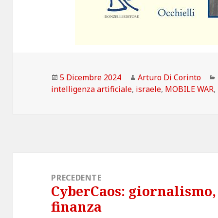
Scritto
Autore
5 Dicembre 2024
Arturo Di Corinto
il
intelligenza artificiale
,
israele
,
MOBILE WAR
,
Navigazione
articoli
PRECEDENTE
CyberCaos: giornalismo, 
Articolo
finanza
precedente: