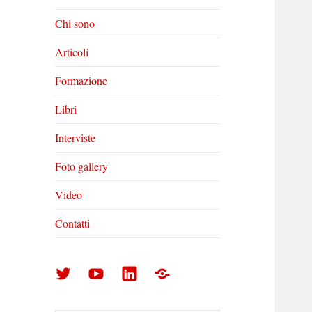
Chi sono
Articoli
Formazione
Libri
Interviste
Foto gallery
Video
Contatti
Arturo
Arturo
Arturo
Foto
Di
Di
Di
gallery