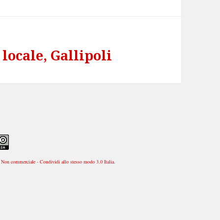
locale, Gallipoli
Non commerciale - Condividi allo stesso modo 3.0 Italia
.