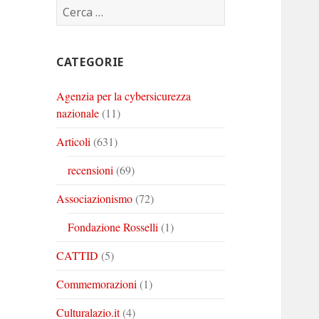
Ricerca
Corinto
Corinto
Corinto
per:
su
su
su
Twitter
Youtube
Linkedin
CATEGORIE
Agenzia per la cybersicurezza
nazionale
(11)
Articoli
(631)
recensioni
(69)
Associazionismo
(72)
Fondazione Rosselli
(1)
CATTID
(5)
Commemorazioni
(1)
Culturalazio.it
(4)