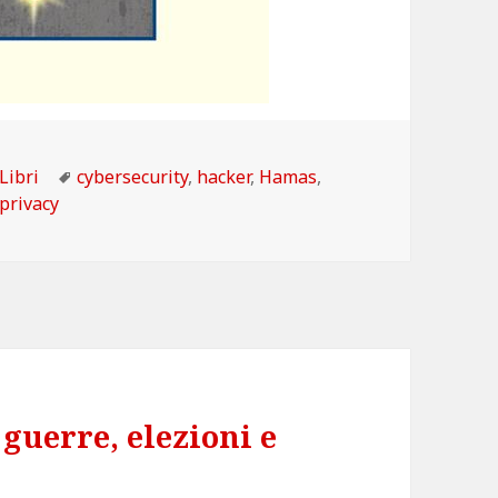
Categorie
Tag
Libri
cybersecurity
,
hacker
,
Hamas
,
privacy
guerre, elezioni e