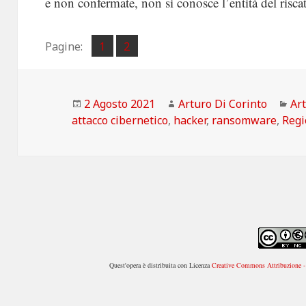
e non confermate, non si conosce l’entità del riscat
Pagina
Pagina
Pagine:
1
2
,
Scritto
Autore
Ca
2 Agosto 2021
Arturo Di Corinto
Art
il
attacco cibernetico
,
hacker
,
ransomware
,
Regi
Quest'opera è distribuita con Licenza
Creative Commons Attribuzione - 