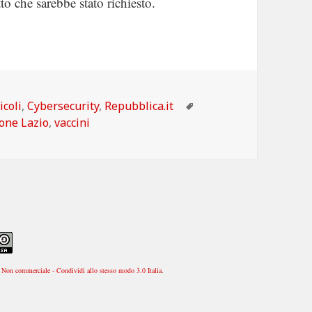
to che sarebbe stato richiesto.
tegorie
Tag
icoli
,
Cybersecurity
,
Repubblica.it
one Lazio
,
vaccini
Non commerciale - Condividi allo stesso modo 3.0 Italia
.