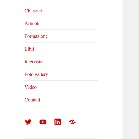
Chi sono
Articoli
Formazione
Libri
Interviste
Foto gallery
Video
Contatti
Arturo
Arturo
Arturo
Foto
Di
Di
Di
gallery