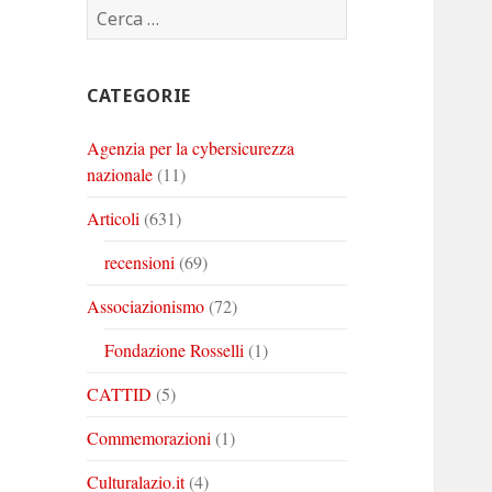
Ricerca
Corinto
Corinto
Corinto
per:
su
su
su
Twitter
Youtube
Linkedin
CATEGORIE
Agenzia per la cybersicurezza
nazionale
(11)
Articoli
(631)
recensioni
(69)
Associazionismo
(72)
Fondazione Rosselli
(1)
CATTID
(5)
Commemorazioni
(1)
Culturalazio.it
(4)