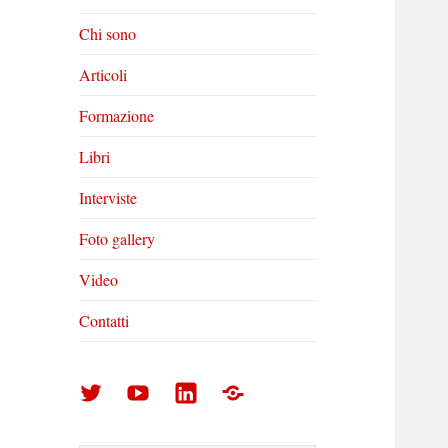
Chi sono
Articoli
Formazione
Libri
Interviste
Foto gallery
Video
Contatti
Arturo
Arturo
Arturo
Foto
Di
Di
Di
gallery