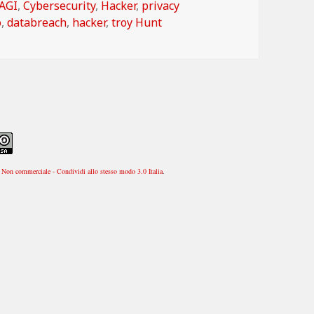
Categorie
AGI
,
Cybersecurity
,
Hacker
,
privacy
o
,
databreach
,
hacker
,
troy Hunt
Non commerciale - Condividi allo stesso modo 3.0 Italia
.