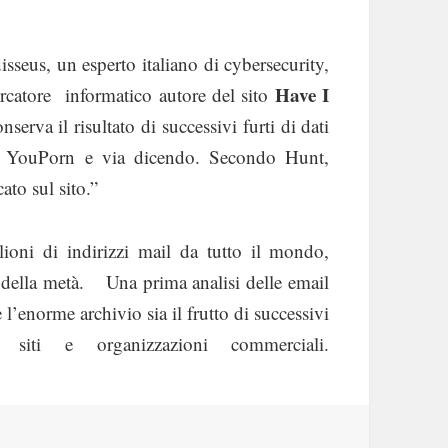
sseus, un esperto italiano di cybersecurity,
Have I
ercatore informatico autore del sito
erva il risultato di successivi furti di dati
, YouPorn e via dicendo. Secondo Hunt,
ato sul sito.”
oni di indirizzi mail da tutto il mondo,
della metà. Una prima analisi delle email
l’enorme archivio sia il frutto di successivi
 siti e organizzazioni commerciali.
ection #1 è il più grande furto di email della storia