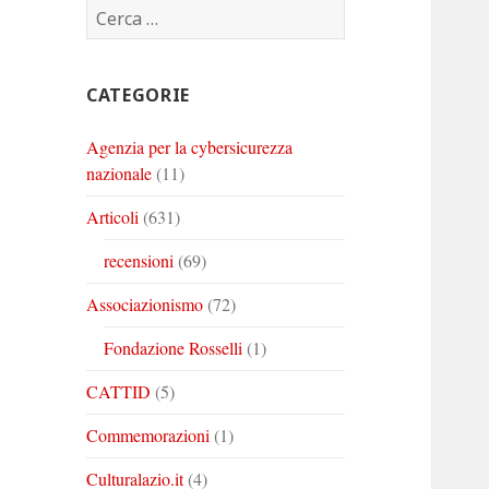
Ricerca
Corinto
Corinto
Corinto
per:
su
su
su
Twitter
Youtube
Linkedin
CATEGORIE
Agenzia per la cybersicurezza
nazionale
(11)
Articoli
(631)
recensioni
(69)
Associazionismo
(72)
Fondazione Rosselli
(1)
CATTID
(5)
Commemorazioni
(1)
Culturalazio.it
(4)