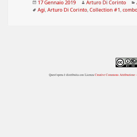
Scritto
Autore
17 Gennaio 2019
Arturo Di Corinto
il
Tag
Agi
,
Arturo Di Corinto
,
Collection #1
,
comb
Quest'opera è distribuita con Licenza
Creative Commons Attribuzione - 