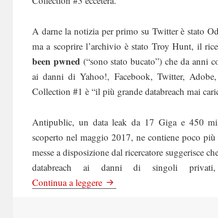
Collection #3 eccetera.
A darne la notizia per primo su Twitter è stato Odi
ma a scoprire l’archivio è stato Troy Hunt, il ric
been pwned
(“sono stato bucato”) che da anni cons
ai danni di Yahoo!, Facebook, Twitter, Adobe
Collection #1 è “il più grande databreach mai caric
Antipublic, un data leak da 17 Giga e 450 mili
scoperto nel maggio 2017, ne contiene poco più 
messe a disposizione dal ricercatore suggerisce che 
databreach ai danni di singoli privati,
AGI: Cambiate le password, Coll
Continua a leggere