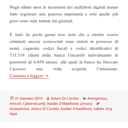
Negli ultimi mesi le incursioni dei malfattori digitali hanno
fatto registrare una paurosa impennata e solo quelle più
gravi sono state trattate dai giornali.
È stato da pochi giorni reso noto che a ottobre scorso
criminali ancora sconosciuti sono entrati in possesso di
nomi, cognomi, codici fiscali e codici identificativi di
731.519 clienti della banca Unicredit individuando le
password di 6.859 utenze, alle quali la banca ha bloccato
l’accesso una volta scoperta l’intrusione.
Il Manifesto: Porti chiusi, siti aperti e minister
Continua a leggere
Scritto
Autore
Categorie
31 Gennaio 2019
Arturo Di Corinto
Anonymous
,
il
Tag
Articoli
,
Cybersecurity
,
Hacker
,
Il Manifesto
,
privacy
Anonymous
,
Arturo Di Corinto
,
hacker
,
il manifesto
,
Salvini
,
troy
Hunt