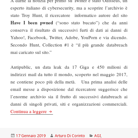
A darne la notizia per primo su Twitter è stato Odisseus, un
esperto italiano di cybersecurity, ma a scoprire l’archivio è
stato Troy Hunt, il ricercatore informatico autore del sito
Have I been pwned
(“sono stato bucato”) che da anni
conserva il risultato di successivi furti di dati ai danni di
Yahoo!, Facebook, Twitter, Adobe, YouPorn e via dicendo.
Secondo Hunt, Collection #1 è “il più grande databreach
mai caricato sul sito.”
Antipublic, un data leak da 17 Giga e 450 milioni di
indirizzi mail da tutto il mondo, scoperto nel maggio 2017,
ne contiene poco più della metà. Una prima analisi delle
email messe a disposizione dal ricercatore suggerisce che
l’enorme archivio sia il frutto di successivi databreach ai
danni di singoli privati, siti e organizzazioni commerciali.
AGI: Cambiate le password, Collection #1 è il p
Continua a leggere
Scritto
Autore
Categorie
17 Gennaio 2019
Arturo Di Corinto
AGI
,