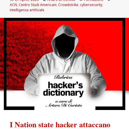
il
ACN
,
Centro Studi Americani
,
Crowdstrike
,
cybersecurity
,
intelligenza artificiale
I Nation state hacker attaccano