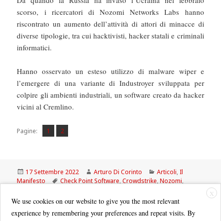
scorso, i ricercatori di Nozomi Networks Labs hanno
riscontrato un aumento dell’attività di attori di minacce di
diverse tipologie, tra cui hacktivisti, hacker statali e criminali
informatici.
Hanno osservato un esteso utilizzo di malware wiper e
l’emergere di una variante di Industroyer sviluppata per
colpire gli ambienti industriali, un software creato da hacker
vicini al Cremlino.
Pagina
Pagina
,
Pagine:
1
2
Scritto
Autore
Categorie
17 Settembre 2022
Arturo Di Corinto
Articoli
,
Il
il
Tag
Manifesto
Check Point Software
,
Crowdstrike
,
Nozomi
,
VMware
X
We use cookies on our website to give you the most relevant
experience by remembering your preferences and repeat visits. By