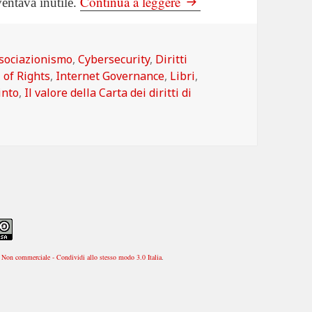
Libro: Il valore della Car
Continua a leggere
ventava inutile.
tegorie
sociazionismo
,
Cybersecurity
,
Diritti
l of Rights
,
Internet Governance
,
Libri
,
into
,
Il valore della Carta dei diritti di
Non commerciale - Condividi allo stesso modo 3.0 Italia
.