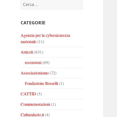
Ricerca
Corinto
Corinto
Corinto
per:
su
su
su
Twitter
Youtube
Linkedin
CATEGORIE
Agenzia per la cybersicurezza
nazionale
(11)
Articoli
(631)
recensioni
(69)
Associazionismo
(72)
Fondazione Rosselli
(1)
CATTID
(5)
Commemorazioni
(1)
Culturalazio.it
(4)