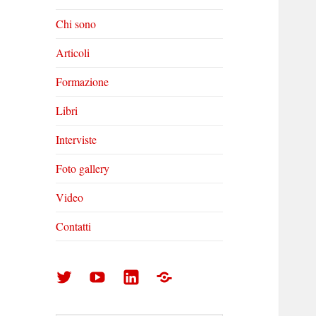
Chi sono
Articoli
Formazione
Libri
Interviste
Foto gallery
Video
Contatti
Arturo
Arturo
Arturo
Foto
Di
Di
Di
gallery