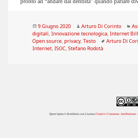
pronto ad “andare dal dentista” quando parlare di
Scritto
Autore
Ca
9 Giugno 2020
Arturo Di Corinto
As
il
digitali
,
Innovazione tecnologica
,
Internet Bil
Tag
Open source
,
privacy
,
Testo
Arturo Di Cor
Internet
,
ISOC
,
Stefano Rodotà
Quest'opera è distribuita con Licenza
Creative Commons Attribuzione - 