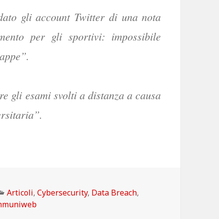
ato gli account Twitter di una nota
mento per gli sportivi: impossibile
mappe”.
re gli esami svolti a distanza a causa
rsitaria”.
Categorie
Articoli
,
Cybersecurity
,
Data Breach
,
mmuniweb