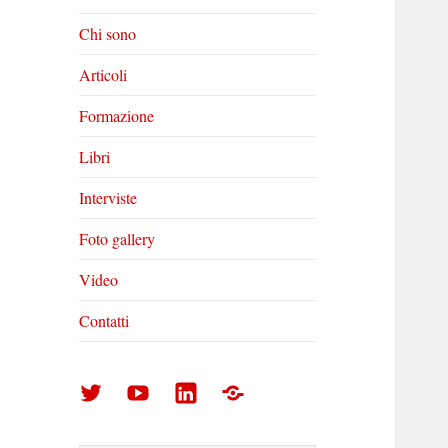
Chi sono
Articoli
Formazione
Libri
Interviste
Foto gallery
Video
Contatti
Arturo
Arturo
Arturo
Foto
Di
Di
Di
gallery