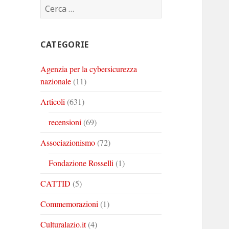
Ricerca
Corinto
Corinto
Corinto
per:
su
su
su
Twitter
Youtube
Linkedin
CATEGORIE
Agenzia per la cybersicurezza
nazionale
(11)
Articoli
(631)
recensioni
(69)
Associazionismo
(72)
Fondazione Rosselli
(1)
CATTID
(5)
Commemorazioni
(1)
Culturalazio.it
(4)