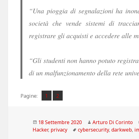
“Una pioggia di segnalazioni ha inond
società che vende sistemi di traccia
registrare gli acquisti e accedere alle 
“Gli studenti non hanno potuto registra
di un malfunzionamento della rete unive
Pagina
Pagina
Pagine:
1
2
,
Scritto
Autore
18 Settembre 2020
Arturo Di Corinto
il
Tag
Hacker
,
privacy
cybersecurity
,
darkweb
,
i