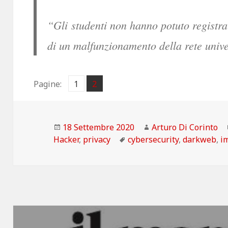
“Gli studenti non hanno potuto registra
di un malfunzionamento della rete unive
Pagina
Pagina
Pagine:
1
2
,
Scritto
Autore
18 Settembre 2020
Arturo Di Corinto
il
Tag
Hacker
,
privacy
cybersecurity
,
darkweb
,
i
Navigazione