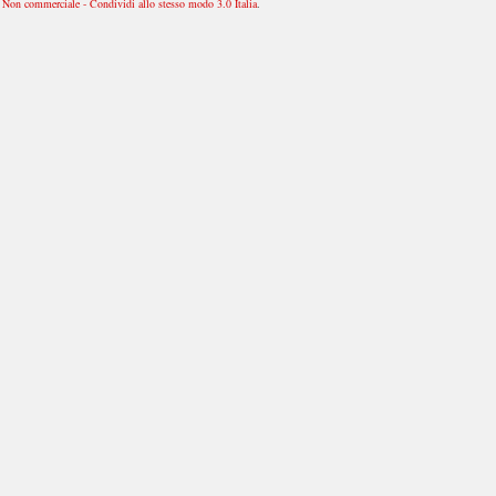
Non commerciale - Condividi allo stesso modo 3.0 Italia
.