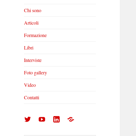
Chi sono
Articoli
Formazione
Libri
Interviste
Foto gallery
Video
Contatti
Arturo
Arturo
Arturo
Foto
Di
Di
Di
gallery