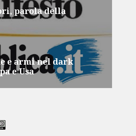
ri, parola della
e e armi nel dark
opa e Usa