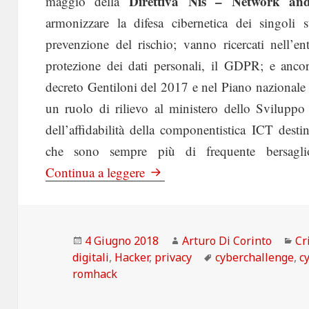
Direttiva Nis – Network and
maggio della
armonizzare la difesa cibernetica dei singoli 
prevenzione del rischio; vanno ricercati nell’e
protezione dei dati personali, il GDPR; e anco
decreto Gentiloni del 2017 e nel Piano nazionale cy
un ruolo di rilievo al ministero dello Sviluppo
dell’affidabilità della componentistica ICT destina
che sono sempre più di frequente bersaglio 
StartupItalia: 10 appuntamenti
Continua a leggere
Scritto
Autore
Ca
4 Giugno 2018
Arturo Di Corinto
Cr
il
Tag
digitali
,
Hacker
,
privacy
cyberchallenge
,
c
romhack