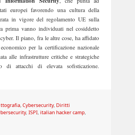
 Information Security
, che punta ad
stati europei favorendo una cultura della
ntrata in vigore del regolamento UE sulla
ra prima vanno individuati nel cosiddetto
ber. Il piano, fra le altre cose, ha affidato
 economico per la certificazione nazionale
ta alle infrastrutture critiche e strategiche
di attacchi di elevata sofisticazione.
 della comunità cyber italiana
tegorie
ittografia
,
Cybersecurity
,
Diritti
ybersecurity
,
ISPI
,
italian hacker camp
,