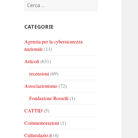
Ricerca
Corinto
Corinto
Corinto
per:
su
su
su
Twitter
Youtube
Linkedin
CATEGORIE
Agenzia per la cybersicurezza
nazionale
(11)
Articoli
(631)
recensioni
(69)
Associazionismo
(72)
Fondazione Rosselli
(1)
CATTID
(5)
Commemorazioni
(1)
Culturalazio.it
(4)