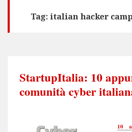
Tag:
italian hacker cam
StartupItalia: 10 appu
comunità cyber italian
10 a