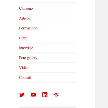
Chi sono
Articoli
Formazione
Libri
Interviste
Foto gallery
Video
Contatti
Arturo
Arturo
Arturo
Foto
Di
Di
Di
gallery