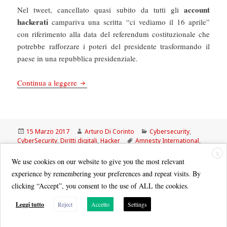
account
Nel tweet, cancellato quasi subito da tutti gli
hackerati
campariva una scritta “ci vediamo il 16 aprile”
con riferimento alla data del referendum costituzionale che
potrebbe rafforzare i poteri del presidente trasformando il
paese in una repubblica presidenziale.
Cybersecurity: Amnesty International, Unicef, S
Continua a leggere
Scritto
Autore
Categorie
15 Marzo 2017
Arturo Di Corinto
Cybersecurity
,
il
Tag
CyberSecurity
,
Diritti digitali
,
Hacker
Amnesty International
,
cybersecurity
,
Italo
,
Starbucks
,
twitter
,
Unicef
X
We use cookies on our website to give you the most relevant
experience by remembering your preferences and repeat visits. By
clicking “Accept”, you consent to the use of ALL the cookies.
Leggi tutto
Reject
Accetto
Settings
Quest'opera è distribuita con Licenza
Creative Commons Attribuzione - Non commerciale - Condividi allo
stesso modo 3.0 Italia
.