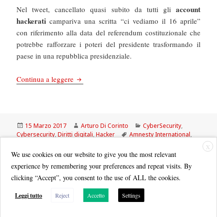
account
Nel tweet, cancellato quasi subito da tutti gli
hackerati
campariva una scritta “ci vediamo il 16 aprile”
con riferimento alla data del referendum costituzionale che
potrebbe rafforzare i poteri del presidente trasformando il
paese in una repubblica presidenziale.
Cybersecurity: Amnesty International, Unicef, S
Continua a leggere
Scritto
Autore
Categorie
15 Marzo 2017
Arturo Di Corinto
CyberSecurity
,
il
Tag
Cybersecurity
,
Diritti digitali
,
Hacker
Amnesty International
,
cybersecurity
,
Italo
,
Starbucks
,
twitter
,
Unicef
X
We use cookies on our website to give you the most relevant
experience by remembering your preferences and repeat visits. By
clicking “Accept”, you consent to the use of ALL the cookies.
Leggi tutto
Reject
Accetto
Settings
Quest'opera è distribuita con Licenza
Creative Commons Attribuzione - Non commerciale - Condividi allo
stesso modo 3.0 Italia
.