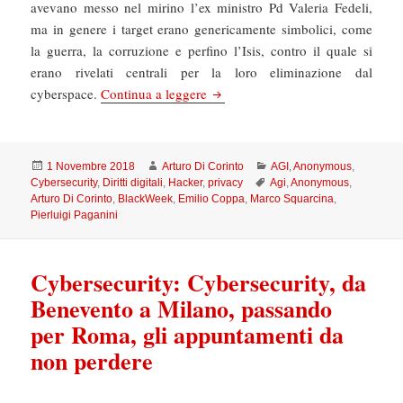
avevano messo nel mirino l’ex ministro Pd Valeria Fedeli,
ma in genere i target erano genericamente simbolici, come
la guerra, la corruzione e perfino l’Isis, contro il quale si
erano rivelati centrali per la loro eliminazione dal
AGI: Anonymous ha spiegato perché
cyberspace.
Continua a leggere
Scritto
Autore
Categorie
1 Novembre 2018
Arturo Di Corinto
AGI
,
Anonymous
,
il
Tag
Cybersecurity
,
Diritti digitali
,
Hacker
,
privacy
Agi
,
Anonymous
,
Arturo Di Corinto
,
BlackWeek
,
Emilio Coppa
,
Marco Squarcina
,
Pierluigi Paganini
Cybersecurity: Cybersecurity, da
Benevento a Milano, passando
per Roma, gli appuntamenti da
non perdere